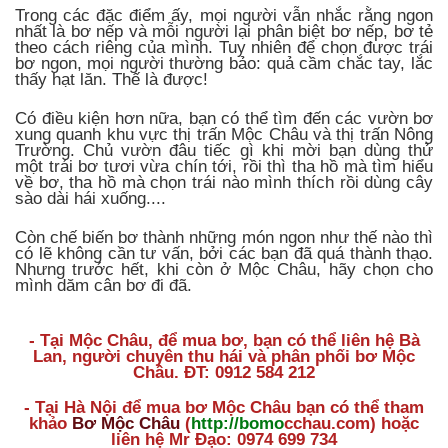
Trong các đặc điểm ấy, mọi người vẫn nhắc rằng ngon
nhất là bơ nếp và mỗi người lại phân biệt bơ nếp, bơ tẻ
theo cách riêng của mình. Tuy nhiên để chọn được trái
bơ ngon, mọi người thường bảo: quả cầm chắc tay, lắc
thấy hạt lăn. Thế là được!
Có điều kiện hơn nữa, bạn có thể tìm đến các vườn bơ
xung quanh khu vực thị trấn Mộc Châu và thị trấn Nông
Trường. Chủ vườn đâu tiếc gì khi mời bạn dùng thử
một trái bơ tươi vừa chín tới, rồi thì tha hồ mà tìm hiểu
về bơ, tha hồ mà chọn trái nào mình thích rồi dùng cây
sào dài hái xuống....
Còn chế biến bơ thành những món ngon như thế nào thì
có lẽ không cần tư vấn, bởi các bạn đã quá thành thạo.
Nhưng trước hết, khi còn ở Mộc Châu, hãy chọn cho
mình dăm cân bơ đi đã.
- Tại Mộc Châu, để mua bơ, bạn có thể liên hệ Bà
Lan, người chuyên thu hái và phân phối bơ Mộc
Châu. ĐT: 0912 584 212
- Tại Hà Nội để mua bơ Mộc Châu bạn có thể tham
khảo
Bơ Mộc Châu
(
http://bomo
cchau.com
) hoặc
liên hệ Mr Đạo: 0974 699 734