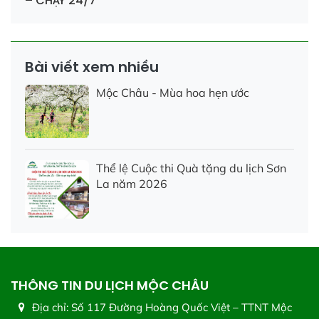
– CHẠY 24/7
Bài viết xem nhiều
Mộc Châu - Mùa hoa hẹn ước
Thể lệ Cuộc thi Quà tặng du lịch Sơn
La năm 2026
THÔNG TIN DU LỊCH MỘC CHÂU
Địa chỉ:
Số 117 Đường Hoàng Quốc Việt – TTNT Mộc