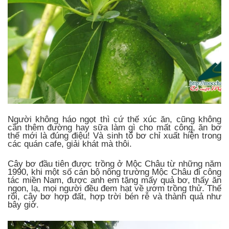
Người không háo ngọt thì cứ thế xúc ăn, cũng không
cần thêm đường hay sữa làm gì cho mất công, ăn bơ
thế mới là đúng điệu! Và sinh tố bơ chỉ xuất hiện trong
các quán cafe, giải khát mà thôi.
Cây bơ đầu tiên được trồng ở Mộc Châu từ những năm
1990, khi một số cán bộ nông trường Mộc Châu đi công
tác miền Nam, được anh em tặng mấy quả bơ, thấy ăn
ngon, lạ, mọi người đều đem hạt về ươm trồng thử. Thế
rồi, cây bơ hợp đất, hợp trời bén rễ và thành quả như
bây giờ.