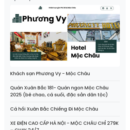
Khách sạn Phương Vy - Mộc Châu
Quán Xuân Bắc 181- Quán ngon Mộc Châu
2025 (bê chao, cá suối, đặc sản dân tộc)
Cá hồi Xuân Bắc Chiềng Đi Mộc Châu
XE ĐIỆN CAO CẤP HÀ NỘI - MỘC CHÂU CHỈ 279K