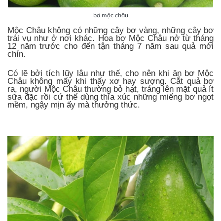
bơ mộc châu
Mộc Châu không có những cây bơ vàng, những cây bơ
trái vụ như ở nơi khác. Hoa bơ Mộc Châu nở từ tháng
12 năm trước cho đến tận tháng 7 năm sau quả mới
chín.
Có lẽ bởi tích lũy lâu như thế, cho nên khi ăn bơ Mộc
Châu không mấy khi thấy xơ hay sượng. Cắt quả bơ
ra, người Mộc Châu thường bỏ hạt, tráng lên mặt quả ít
sữa đặc rồi cứ thế dùng thìa xúc những miếng bơ ngọt
mềm, ngậy mịn ấy mà thưởng thức.