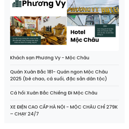
Khách sạn Phương Vy - Mộc Châu
Quán Xuân Bắc 181- Quán ngon Mộc Châu
2025 (bê chao, cá suối, đặc sản dân tộc)
Cá hồi Xuân Bắc Chiềng Đi Mộc Châu
XE ĐIỆN CAO CẤP HÀ NỘI - MỘC CHÂU CHỈ 279K
– CHẠY 24/7