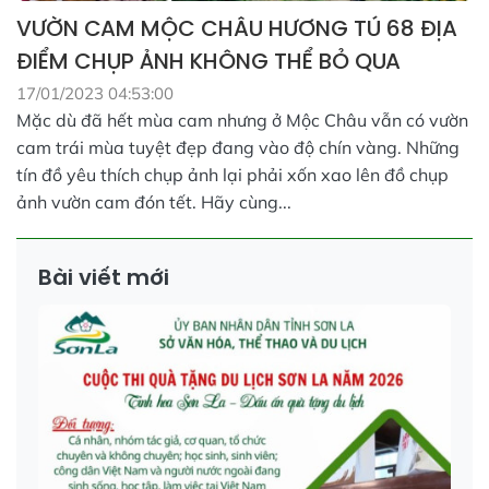
VƯỜN CAM MỘC CHÂU HƯƠNG TÚ 68 ĐỊA
ĐIỂM CHỤP ẢNH KHÔNG THỂ BỎ QUA
17/01/2023 04:53:00
Mặc dù đã hết mùa cam nhưng ở Mộc Châu vẫn có vườn
cam trái mùa tuyệt đẹp đang vào độ chín vàng. Những
tín đồ yêu thích chụp ảnh lại phải xốn xao lên đồ chụp
ảnh vườn cam đón tết. Hãy cùng...
Bài viết mới