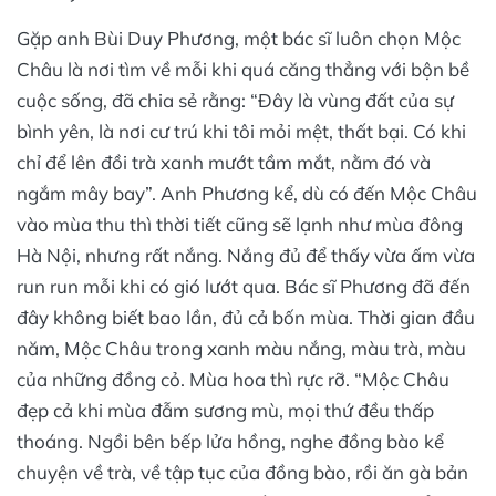
Gặp anh Bùi Duy Phương, một bác sĩ luôn chọn Mộc
Châu là nơi tìm về mỗi khi quá căng thẳng với bộn bề
cuộc sống, đã chia sẻ rằng: “Đây là vùng đất của sự
bình yên, là nơi cư trú khi tôi mỏi mệt, thất bại. Có khi
chỉ để lên đồi trà xanh mướt tầm mắt, nằm đó và
ngắm mây bay”. Anh Phương kể, dù có đến Mộc Châu
vào mùa thu thì thời tiết cũng sẽ lạnh như mùa đông
Hà Nội, nhưng rất nắng. Nắng đủ để thấy vừa ấm vừa
run run mỗi khi có gió lướt qua. Bác sĩ Phương đã đến
đây không biết bao lần, đủ cả bốn mùa. Thời gian đầu
năm, Mộc Châu trong xanh màu nắng, màu trà, màu
của những đồng cỏ. Mùa hoa thì rực rỡ. “Mộc Châu
đẹp cả khi mùa đẫm sương mù, mọi thứ đều thấp
thoáng. Ngồi bên bếp lửa hồng, nghe đồng bào kể
chuyện về trà, về tập tục của đồng bào, rồi ăn gà bản