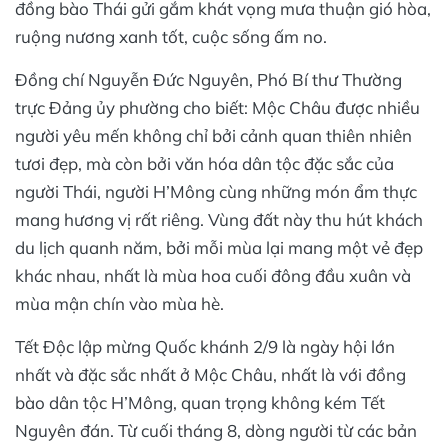
đồng bào Thái gửi gắm khát vọng mưa thuận gió hòa,
ruộng nương xanh tốt, cuộc sống ấm no.
Đồng chí Nguyễn Đức Nguyên, Phó Bí thư Thường
trực Đảng ủy phường cho biết: Mộc Châu được nhiều
người yêu mến không chỉ bởi cảnh quan thiên nhiên
tươi đẹp, mà còn bởi văn hóa dân tộc đặc sắc của
người Thái, người H’Mông cùng những món ẩm thực
mang hương vị rất riêng. Vùng đất này thu hút khách
du lịch quanh năm, bởi mỗi mùa lại mang một vẻ đẹp
khác nhau, nhất là mùa hoa cuối đông đầu xuân và
mùa mận chín vào mùa hè.
Tết Độc lập mừng Quốc khánh 2/9 là ngày hội lớn
nhất và đặc sắc nhất ở Mộc Châu, nhất là với đồng
bào dân tộc H’Mông, quan trọng không kém Tết
Nguyên đán. Từ cuối tháng 8, dòng người từ các bản