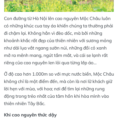
Con đường từ Hà Nội lên cao nguyên Mộc Châu luôn
có những khúc cua tay áo khiến chúng ta thường phải
đi chậm lại. Không hẳn vì đèo dốc, mà bởi những
khoảnh khắc rất đẹp của thiên nhiên với sương mỏng
như dải lụa vắt ngang sườn núi, những đồi cỏ xanh
mở ra mênh mang, ngút tầm mắt, và cái se lạnh rất
riêng của cao nguyên len lỏi qua từng lớp áo…
Ở độ cao hơn 1.000m so với mực nước biển, Mộc Châu
không chỉ là một điểm đến, mà còn là nơi lữ khách giữ
lời hẹn với mùa, với hoa; nơi để tìm lại những rung
động trong trẻo nhất của tâm hồn khi hòa mình vào
thiên nhiên Tây Bắc.
Khi cao nguyên thức dậy