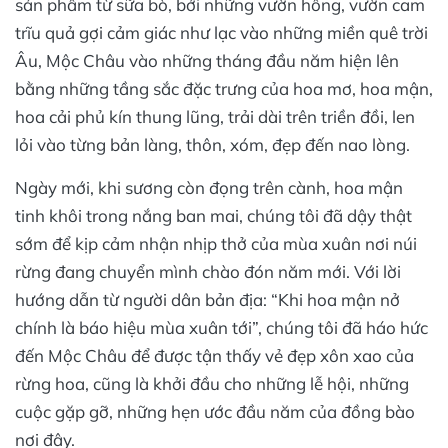
sản phẩm từ sữa bò, bởi những vườn hồng, vườn cam
trĩu quả gợi cảm giác như lạc vào những miền quê trời
Âu, Mộc Châu vào những tháng đầu năm hiện lên
bằng những tầng sắc đặc trưng của hoa mơ, hoa mận,
hoa cải phủ kín thung lũng, trải dài trên triền đồi, len
lỏi vào từng bản làng, thôn, xóm, đẹp đến nao lòng.
Ngày mới, khi sương còn đọng trên cành, hoa mận
tinh khôi trong nắng ban mai, chúng tôi đã dậy thật
sớm để kịp cảm nhận nhịp thở của mùa xuân nơi núi
rừng đang chuyển mình chào đón năm mới. Với lời
hướng dẫn từ người dân bản địa: “Khi hoa mận nở
chính là báo hiệu mùa xuân tới”, chúng tôi đã háo hức
đến Mộc Châu để được tận thấy vẻ đẹp xôn xao của
rừng hoa, cũng là khởi đầu cho những lễ hội, những
cuộc gặp gỡ, những hẹn ước đầu năm của đồng bào
nơi đây.