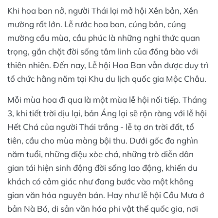
Khi hoa ban nở, người Thái lại mở hội Xên bản, Xên
mường rất lớn. Lễ rước hoa ban, cúng bản, cúng
mường cầu mùa, cầu phúc là những nghi thức quan
trọng, gắn chặt đời sống tâm linh của đồng bào với
thiên nhiên. Đến nay, Lễ hội Hoa Ban vẫn được duy trì
tổ chức hằng năm tại Khu du lịch quốc gia Mộc Châu.
Mỗi mùa hoa đi qua là một mùa lễ hội nối tiếp. Tháng
3, khi tiết trời dịu lại, bản Áng lại sẽ rộn ràng với lễ hội
Hết Chá của người Thái trắng - lễ tạ ơn trời đất, tổ
tiên, cầu cho mùa màng bội thu. Dưới gốc đa nghìn
năm tuổi, những điệu xòe chá, những trò diễn dân
gian tái hiện sinh động đời sống lao động, khiến du
khách có cảm giác như đang bước vào một không
gian văn hóa nguyên bản. Hay như lễ hội Cầu Mưa ở
bản Nà Bó, di sản văn hóa phi vật thể quốc gia, nơi