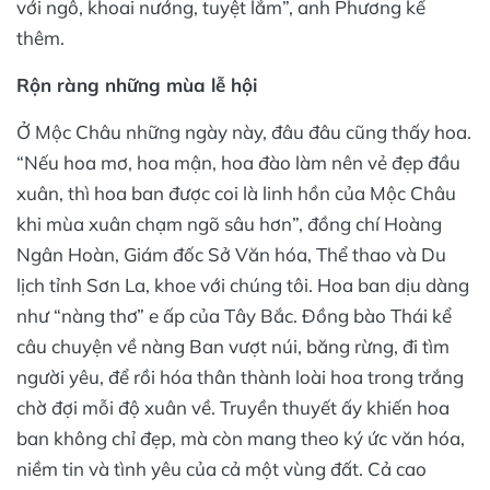
với ngô, khoai nướng, tuyệt lắm”, anh Phương kể
thêm.
Rộn ràng những mùa lễ hội
Ở Mộc Châu những ngày này, đâu đâu cũng thấy hoa.
“Nếu hoa mơ, hoa mận, hoa đào làm nên vẻ đẹp đầu
xuân, thì hoa ban được coi là linh hồn của Mộc Châu
khi mùa xuân chạm ngõ sâu hơn”, đồng chí Hoàng
Ngân Hoàn, Giám đốc Sở Văn hóa, Thể thao và Du
lịch tỉnh Sơn La, khoe với chúng tôi. Hoa ban dịu dàng
như “nàng thơ” e ấp của Tây Bắc. Đồng bào Thái kể
câu chuyện về nàng Ban vượt núi, băng rừng, đi tìm
người yêu, để rồi hóa thân thành loài hoa trong trắng
chờ đợi mỗi độ xuân về. Truyền thuyết ấy khiến hoa
ban không chỉ đẹp, mà còn mang theo ký ức văn hóa,
niềm tin và tình yêu của cả một vùng đất. Cả cao