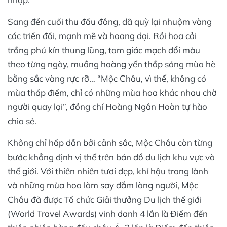
Sang đến cuối thu đầu đông, dã quỳ lại nhuộm vàng
các triền đồi, mạnh mẽ và hoang dại. Rồi hoa cải
trắng phủ kín thung lũng, tam giác mạch đổi màu
theo từng ngày, muồng hoàng yến thắp sáng mùa hè
bằng sắc vàng rực rỡ… “Mộc Châu, vì thế, không có
mùa thấp điểm, chỉ có những mùa hoa khác nhau chờ
người quay lại”, đồng chí Hoàng Ngân Hoàn tự hào
chia sẻ.
Không chỉ hấp dẫn bởi cảnh sắc, Mộc Châu còn từng
bước khẳng định vị thế trên bản đồ du lịch khu vực và
thế giới. Với thiên nhiên tươi đẹp, khí hậu trong lành
và những mùa hoa làm say đắm lòng người, Mộc
Châu đã được Tổ chức Giải thưởng Du lịch thế giới
(World Travel Awards) vinh danh 4 lần là Điểm đến