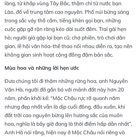
làng, từ khắp vùng Tây Bắc, thậm chí từ nước bạn
Lào, đổ về trung tâm cao nguyên. Phố núi bừng sáng
trong sắc váy thổ cẩm, tiếng khèn gọi bạn, những
cuộc gặp gỡ rộn ràng kéo dài suốt đêm. Trai gái hẹn
hò; người già gặp lại bạn cũ; chợ phiên, trò chơi dân
gian, lễ hội văn hóa-thể thao nối nhau diễn ra, tạo nên
không gian sinh hoạt cộng đồng đậm bản sắc.
Mùa hoa và những lời hẹn ước
Đưa chúng tôi đi thăm những rừng hoa, anh Nguyễn
Văn Hà, người đã gắn bó với mảnh đất này hơn 20
năm, phấn khởi kể: “Mộc Châu rực rỡ quanh năm
nhưng đẹp nhất vẫn là dịp cuối đông, đầu xuân, khi
đất trời cao nguyên bừng lên hương sắc của muôn
hoa, nghĩa là bây giờ đang là thời điểm hấp dẫn nhất”.
Anh Hà nói rằng, hiện nay ở Mộc Châu nói riêng và