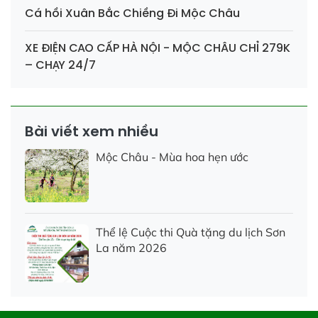
Cá hồi Xuân Bắc Chiềng Đi Mộc Châu
XE ĐIỆN CAO CẤP HÀ NỘI - MỘC CHÂU CHỈ 279K
– CHẠY 24/7
Bài viết xem nhiều
Mộc Châu - Mùa hoa hẹn ước
Thể lệ Cuộc thi Quà tặng du lịch Sơn
La năm 2026