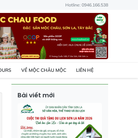
Hotline: 0946.166.538
TOURS
VỀ MỘC CHÂU MỘC
LIÊN HỆ
Bài viết mới