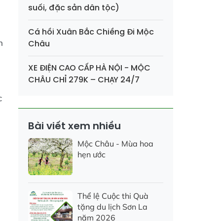
suối, đặc sản dân tộc)
Cá hồi Xuân Bắc Chiềng Đi Mộc
n
Châu
XE ĐIỆN CAO CẤP HÀ NỘI - MỘC
CHÂU CHỈ 279K – CHẠY 24/7
c
Bài viết xem nhiều
Mộc Châu - Mùa hoa
hẹn ước
o
Thể lệ Cuộc thi Quà
tặng du lịch Sơn La
năm 2026