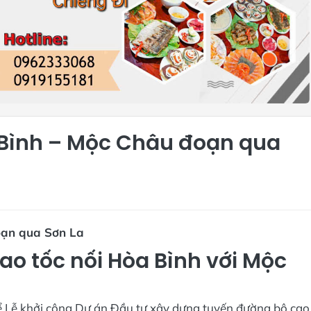
 Bình – Mộc Châu đoạn qua
oạn qua Sơn La
ao tốc nối Hòa Bình với Mộc
hể Lễ khởi công Dự án Đầu tư xây dựng tuyến đường bộ cao