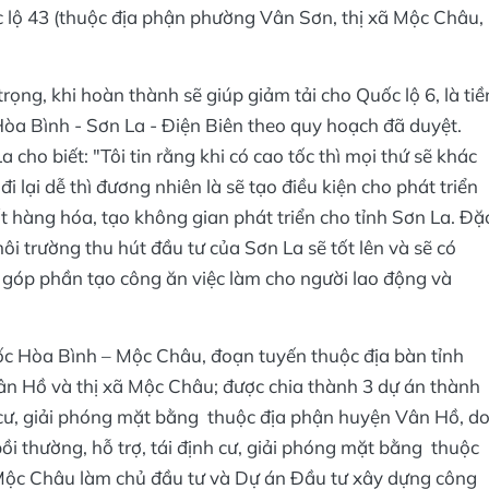
c lộ 43 (thuộc địa phận phường Vân Sơn, thị xã Mộc Châu,
rọng, khi hoàn thành sẽ giúp giảm tải cho Quốc lộ 6, là tiề
Hòa Bình - Sơn La - Điện Biên theo quy hoạch đã duyệt.
ho biết: "Tôi tin rằng khi có cao tốc thì mọi thứ sẽ khác
i lại dễ thì đương nhiên là sẽ tạo điều kiện cho phát triển
uất hàng hóa, tạo không gian phát triển cho tỉnh Sơn La. Đặ
 môi trường thu hút đầu tư của Sơn La sẽ tốt lên và sẽ có
 góp phần tạo công ăn việc làm cho người lao động và
ốc Hòa Bình – Mộc Châu, đoạn tuyến thuộc địa bàn tỉnh
n Hồ và thị xã Mộc Châu; được chia thành 3 dự án thành
h cư, giải phóng mặt bằng thuộc địa phận huyện Vân Hồ, d
 thường, hỗ trợ, tái định cư, giải phóng mặt bằng thuộc
ộc Châu làm chủ đầu tư và Dự án Đầu tư xây dựng công