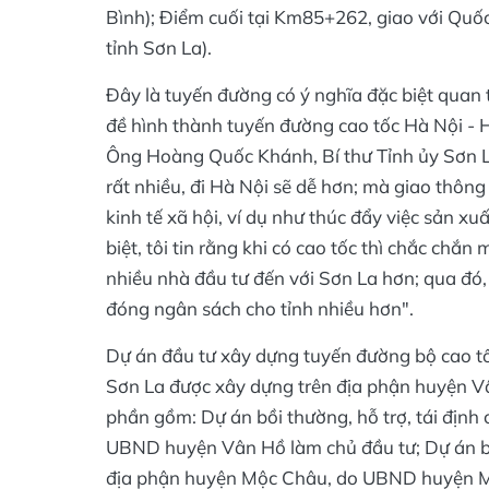
Bình); Điểm cuối tại Km85+262, giao với Quố
tỉnh Sơn La).
Đây là tuyến đường có ý nghĩa đặc biệt quan t
đề hình thành tuyến đường cao tốc Hà Nội - 
Ông Hoàng Quốc Khánh, Bí thư Tỉnh ủy Sơn La c
rất nhiều, đi Hà Nội sẽ dễ hơn; mà giao thông đ
kinh tế xã hội, ví dụ như thúc đẩy việc sản x
biệt, tôi tin rằng khi có cao tốc thì chắc chắn
nhiều nhà đầu tư đến với Sơn La hơn; qua đó,
đóng ngân sách cho tỉnh nhiều hơn".
Dự án đầu tư xây dựng tuyến đường bộ cao t
Sơn La được xây dựng trên địa phận huyện Vâ
phần gồm: Dự án bồi thường, hỗ trợ, tái địn
UBND huyện Vân Hồ làm chủ đầu tư; Dự án bồi
địa phận huyện Mộc Châu, do UBND huyện M