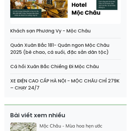
Khách sạn Phương Vy - Mộc Châu
Quán Xuân Bắc 181- Quán ngon Mộc Châu
2025 (bê chao, cá suối, đặc sản dân tộc)
Cá hồi Xuân Bắc Chiềng Đi Mộc Châu
XE ĐIỆN CAO CẤP HÀ NỘI - MỘC CHÂU CHỈ 279K
– CHẠY 24/7
Bài viết xem nhiều
Mộc Châu - Mùa hoa hẹn ước