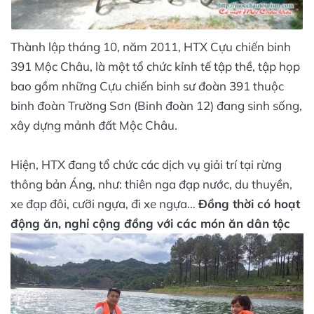
Thành lập tháng 10, năm 2011, HTX Cựu chiến binh
391 Mộc Châu, là một tổ chức kỉnh tế tập thề, tập họp
bao gồm những Cựu chiến binh sư đoàn 391 thuộc
binh đoàn Trường Sơn (Binh đoàn 12) đang sinh sống,
xây dựng mảnh đất Mộc Châu.
Hiện, HTX đang tổ chức các dịch vụ giải trí tại rừng
thông bản Áng, như: thiên nga đạp nước, du thuyền,
xe đạp đôi, cưỡi ngựa, đi xe ngựa…
Đồng thời có hoạt
động ăn, nghỉ cộng đồng với các món ăn dân tộc