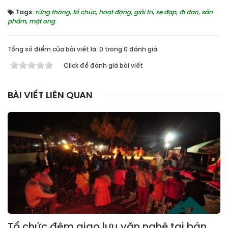
Tags:
rừng thông
,
tổ chức
,
hoạt động
,
giải trí
,
xe đạp
,
đi dạo
,
sản
phẩm
,
mật ong
Tổng số điểm của bài viết là: 0 trong 0 đánh giá
Click để đánh giá bài viết
BÀI VIẾT LIÊN QUAN
Tổ chức đêm giao lưu văn nghệ tại bản