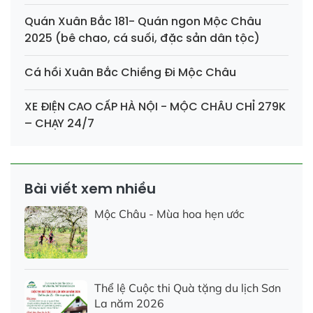
Quán Xuân Bắc 181- Quán ngon Mộc Châu
2025 (bê chao, cá suối, đặc sản dân tộc)
Cá hồi Xuân Bắc Chiềng Đi Mộc Châu
XE ĐIỆN CAO CẤP HÀ NỘI - MỘC CHÂU CHỈ 279K
– CHẠY 24/7
Bài viết xem nhiều
Mộc Châu - Mùa hoa hẹn ước
Thể lệ Cuộc thi Quà tặng du lịch Sơn
La năm 2026