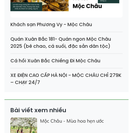
Khách sạn Phương Vy - Mộc Châu
Quán Xuân Bắc 181- Quán ngon Mộc Châu
2025 (bê chao, cá suối, đặc sản dân tộc)
Cá hồi Xuân Bắc Chiềng Đi Mộc Châu
XE ĐIỆN CAO CẤP HÀ NỘI - MỘC CHÂU CHỈ 279K
– CHẠY 24/7
Bài viết xem nhiều
Mộc Châu - Mùa hoa hẹn ước