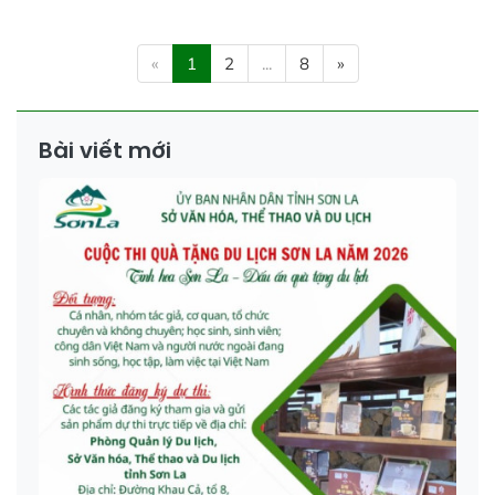
«
1
2
...
8
»
Bài viết mới