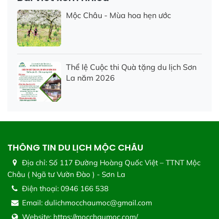
Mộc Châu - Mùa hoa hẹn ước
Thể lệ Cuộc thi Quà tặng du lịch Sơn
La năm 2026
THÔNG TIN DU LỊCH MỘC CHÂU
Địa chỉ:
Số 117 Đường Hoàng Quốc Việt – TTNT Mộc
Châu ( Ngã tư Vườn Đào ) - Sơn La
Điện thoại:
0946 166 538
Email:
dulichmocchaumoc@gmail.com
Website:
https://mocchaumoc.com/