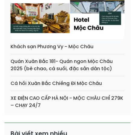
Khách sạn Phương Vy - Mộc Châu
Quán Xuân Bắc 181- Quán ngon Mộc Châu
2025 (bê chao, cá suối, đặc sản dân tộc)
Cá hồi Xuân Bắc Chiềng Đi Mộc Châu
XE ĐIỆN CAO CẤP HÀ NỘI - MỘC CHÂU CHỈ 279K
– CHẠY 24/7
Bài viết xem nhiều