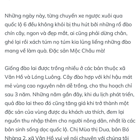
Những ngày này, từng chuyến xe ngược xuôi qua
quốc lộ 6 đều không khỏi bị thu hút bởi những rổ đào
chín cây, ngon và đẹp mắt, ai cũng phải dừng chân,
ghé lại rồi xách túm nọ túm kia lủng liểng những đào
mang về làm quà. Đặc sản Mộc Châu mà!
Giống đào lai được trồng nhiều ở các bản thuộc xã
Vân Hồ và Lóng Luông. Cây đào hợp với khí hậu mát
mẻ vùng cao nguyên nên dễ trồng, cho thu hoạch chỉ
sau 3 năm. Những năm gần đây, khi du lịch phát triển,
quả đào lai theo đó cũng tăng giá khi trở thành một
đặc sản của vùng được du khách ưa thích, đem lại
nguồn thu nhập thêm cho người nông dân, nhất là các
bản sinh sống dọc quốc lộ. Chị Mùa thị Dua, bản Bó
Nhàng 2, xã Vân Hồ vui vẻ nói chuyện với chúng tôi