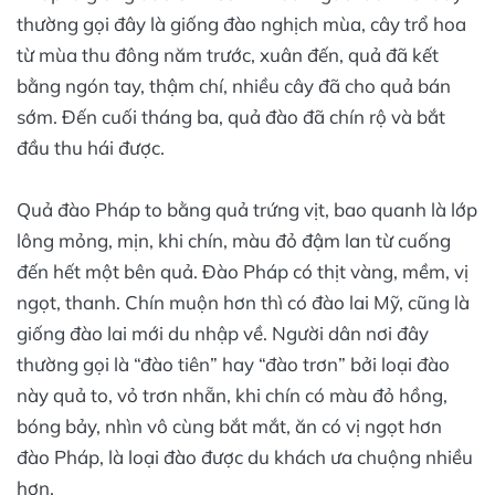
thường gọi đây là giống đào nghịch mùa, cây trổ hoa
từ mùa thu đông năm trước, xuân đến, quả đã kết
bằng ngón tay, thậm chí, nhiều cây đã cho quả bán
sớm. Đến cuối tháng ba, quả đào đã chín rộ và bắt
đầu thu hái được.
Quả đào Pháp to bằng quả trứng vịt, bao quanh là lớp
lông mỏng, mịn, khi chín, màu đỏ đậm lan từ cuống
đến hết một bên quả. Đào Pháp có thịt vàng, mềm, vị
ngọt, thanh. Chín muộn hơn thì có đào lai Mỹ, cũng là
giống đào lai mới du nhập về. Người dân nơi đây
thường gọi là “đào tiên” hay “đào trơn” bởi loại đào
này quả to, vỏ trơn nhẵn, khi chín có màu đỏ hồng,
bóng bảy, nhìn vô cùng bắt mắt, ăn có vị ngọt hơn
đào Pháp, là loại đào được du khách ưa chuộng nhiều
hơn.