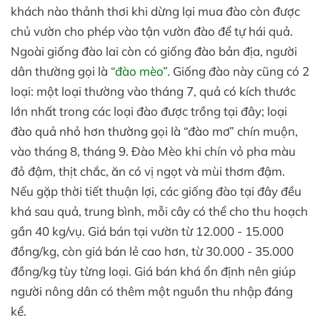
khách nào thảnh thơi khi dừng lại mua đào còn được
chủ vườn cho phép vào tận vườn đào để tự hái quả.
Ngoài giống đào lai còn có giống đào bản địa, người
dân thường gọi là
“đào mèo”
. Giống đào này cũng có 2
loại: một loại thường vào tháng 7, quả có kích thước
lớn nhất trong các loại đào được trồng tại đây; loại
đào quả nhỏ hơn thường gọi là “đào mơ” chín muộn,
vào tháng 8, tháng 9. Đào Mèo khi chín vỏ pha màu
đỏ đậm, thịt chắc, ăn có vị ngọt và mùi thơm đậm.
Nếu gặp thời tiết thuận lợi, các giống đào tại đây đều
khá sau quả, trung bình, mỗi cây có thể cho thu hoạch
gần 40 kg/vụ. Giá bán tại vườn từ 12.000 - 15.000
đồng/kg, còn giá bán lẻ cao hơn, từ 30.000 - 35.000
đồng/kg tùy từng loại. Giá bán khá ổn định nên giúp
người nông dân có thêm một nguồn thu nhập đáng
kể.