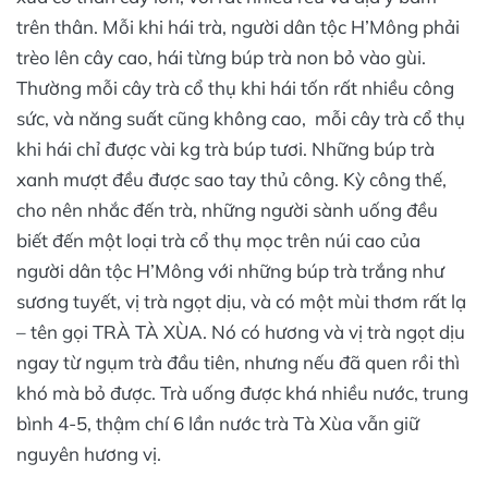
trên thân. Mỗi khi hái trà, người dân tộc H’Mông phải
trèo lên cây cao, hái từng búp trà non bỏ vào gùi.
Thường mỗi cây trà cổ thụ khi hái tốn rất nhiều công
sức, và năng suất cũng không cao, mỗi cây trà cổ thụ
khi hái chỉ được vài kg trà búp tươi. Những búp trà
xanh mượt đều được sao tay thủ công. Kỳ công thế,
cho nên nhắc đến trà, những người sành uống đều
biết đến một loại trà cổ thụ mọc trên núi cao của
người dân tộc H’Mông với những búp trà trắng như
sương tuyết, vị trà ngọt dịu, và có một mùi thơm rất lạ
– tên gọi TRÀ TÀ XÙA. Nó có hương và vị trà ngọt dịu
ngay từ ngụm trà đầu tiên, nhưng nếu đã quen rồi thì
khó mà bỏ được. Trà uống được khá nhiều nước, trung
bình 4-5, thậm chí 6 lần nước trà Tà Xùa vẫn giữ
nguyên hương vị.