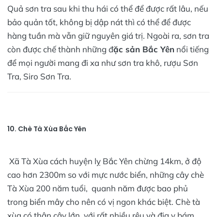
Quả sơn tra sau khi thu hái có thể để được rất lâu, nếu
bảo quản tốt, không bị dập nát thì có thể để được
hàng tuần mà vẫn giữ nguyên giá trị. Ngoài ra, sơn tra
còn được chế thành những đ
ặc sản Bắc Yên
nổi tiếng
để mọi người mang đi xa như sơn tra khô, rượu Sơn
Tra, Siro Sơn Tra.
10. Chè Tà Xùa Bắc Yên
Xã Tà Xùa cách huyện lỵ Bắc Yên chừng 14km, ở độ
cao hơn 2300m so với mực nước biển, những cây chè
Tà Xùa 200 năm tuổi, quanh năm được bao phủ
trong biển mây cho nên có vị ngon khác biệt. Chè tà
xùa có thân cây lớn, với rất nhiều rêu và địa y bám