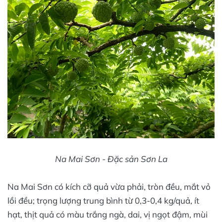
Na Mai Sơn - Đặc sản Sơn La
Na Mai Sơn có kích cỡ quả vừa phải, tròn đều, mắt vỏ
lồi đều; trọng lượng trung bình từ 0,3-0,4 kg/quả, ít
hạt, thịt quả có màu trắng ngà, dai, vị ngọt đậm, mùi