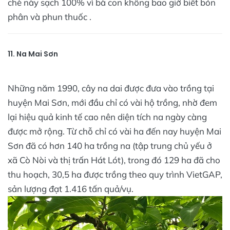
chè này sạch 100% vì bà con không bao giờ biết bón
phân và phun thuốc .
11. Na Mai Sơn
Những năm 1990, cây na dai được đưa vào trồng tại
huyện Mai Sơn, mới đầu chỉ có vài hộ trồng, nhờ đem
lại hiệu quả kinh tế cao nên diện tích na ngày càng
được mở rộng. Từ chỗ chỉ có vài ha đến nay huyện Mai
Sơn đã có hơn 140 ha trồng na (tập trung chủ yếu ở
xã Cò Nòi và thị trấn Hát Lót), trong đó 129 ha đã cho
thu hoạch, 30,5 ha được trồng theo quy trình VietGAP,
sản lượng đạt 1.416 tấn quả/vụ.