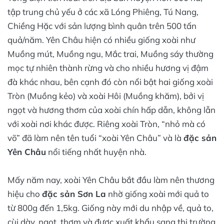
tập trung chủ yếu ở các xã Lóng Phiêng, Tú Nang,
Chiềng Hặc với sản lượng bình quân trên 500 tấn
quả/năm. Yên Châu hiện có nhiều giống xoài như
Muồng mút, Muồng ngu, Mắc trai, Muồng sáy thường
mọc tự nhiên thành rừng và cho nhiều hương vị đậm
đà khác nhau, bên cạnh đó còn nổi bật hai giống xoài
Tròn (Muồng kẻo) và xoài Hôi (Muồng khăm), bởi vị
ngọt và hương thơm của xoài chín hấp dẫn, không lẫn
với xoài nơi khác được. Riêng xoài Tròn, “nhỏ mà có
võ” đã làm nên tên tuổi “xoài Yên Châu” và là
đặc sản
Yên Châu
nổi tiếng nhất huyện nhà.
Mấy năm nay, xoài Yên Châu bắt đầu làm nên thương
hiệu cho
đặc sản Sơn La
nhờ giống xoài mới quả to
từ 800g đến 1,5kg. Giống này mới du nhập về, quả to,
cùi dày, ngọt, thơm và được xuất khẩu sang thị trường