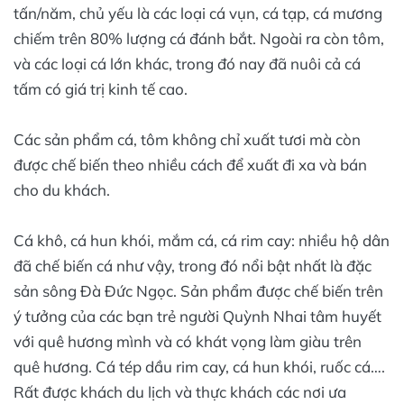
tấn/năm, chủ yếu là các loại cá vụn, cá tạp, cá mương
chiếm trên 80% lượng cá đánh bắt. Ngoài ra còn tôm,
và các loại cá lớn khác, trong đó nay đã nuôi cả cá
tấm có giá trị kinh tế cao.
Các sản phẩm cá, tôm không chỉ xuất tươi mà còn
được chế biến theo nhiều cách để xuất đi xa và bán
cho du khách.
Cá khô, cá hun khói, mắm cá, cá rim cay: nhiều hộ dân
đã chế biến cá như vậy, trong đó nổi bật nhất là đặc
sản sông Đà Đức Ngọc. Sản phẩm được chế biến trên
ý tưởng của các bạn trẻ người Quỳnh Nhai tâm huyết
với quê hương mình và có khát vọng làm giàu trên
quê hương. Cá tép dầu rim cay, cá hun khói, ruốc cá….
Rất được khách du lịch và thực khách các nơi ưa