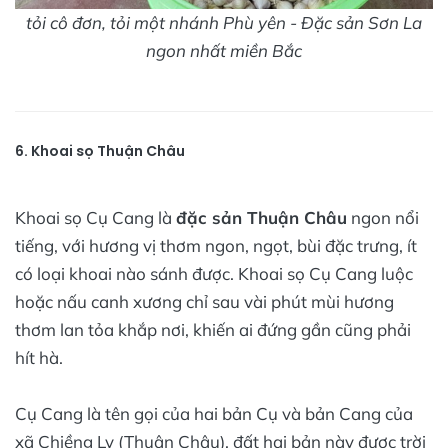
tỏi cô đơn, tỏi một nhánh Phù yên - Đặc sản Sơn La
ngon nhất miền Bắc
6. Khoai sọ Thuận Châu
Khoai sọ Cụ Cang là
đặc sản Thuận Châu
ngon nổi
tiếng, với hương vị thơm ngon, ngọt, bùi đặc trưng, ít
có loại khoai nào sánh được. Khoai sọ Cụ Cang luộc
hoặc nấu canh xương chỉ sau vài phút mùi hương
thơm lan tỏa khắp nơi, khiến ai đứng gần cũng phải
hít hà.
Cụ Cang là tên gọi của hai bản Cụ và bản Cang của
xã Chiềng Ly (Thuận Châu), đất hai bản này được trời