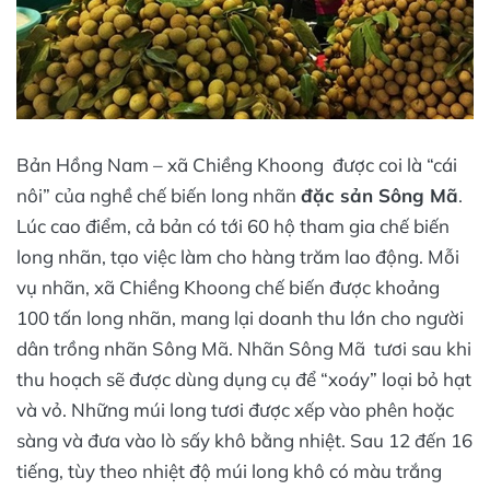
Bản Hồng Nam – xã Chiềng Khoong được coi là “cái
nôi” của nghề chế biến long nhãn
đặc sản Sông Mã
.
Lúc cao điểm, cả bản có tới 60 hộ tham gia chế biến
long nhãn, tạo việc làm cho hàng trăm lao động. Mỗi
vụ nhãn, xã Chiềng Khoong chế biến được khoảng
100 tấn long nhãn, mang lại doanh thu lớn cho người
dân trồng nhãn Sông Mã. Nhãn Sông Mã tươi sau khi
thu hoạch sẽ được dùng dụng cụ để “xoáy” loại bỏ hạt
và vỏ. Những múi long tươi được xếp vào phên hoặc
sàng và đưa vào lò sấy khô bằng nhiệt. Sau 12 đến 16
tiếng, tùy theo nhiệt độ múi long khô có màu trắng