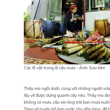
Các lễ vật trong lễ cầu mưa - Ảnh: Sưu tầm
Thầy mo ngồi dưới, cùng với những người vừa
lấy về được dựng quanh cây nêu. Thầy mo đọc
không có mưa, cầu xin ông trời ban mưa xuống
Then sẽ tuyên bố ban nước cho dân làng, để 