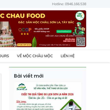
Hotline: 0946.166.538
TOURS
VỀ MỘC CHÂU MỘC
LIÊN HỆ
Bài viết mới