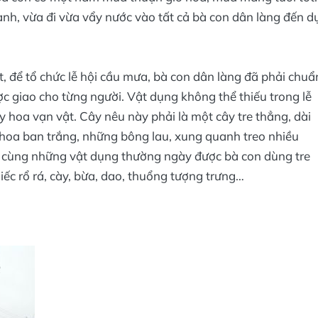
h, vừa đi vừa vẩy nước vào tất cả bà con dân làng đến d
 để tổ chức lễ hội cầu mưa, bà con dân làng đã phải chuẩ
ợc giao cho từng người. Vật dụng không thể thiếu trong lễ
y hoa vạn vật. Cây nêu này phải là một cây tre thẳng, dài
 hoa ban trắng, những bông lau, xung quanh treo nhiều
, cùng những vật dụng thường ngày được bà con dùng tre
ếc rổ rá, cày, bừa, dao, thuổng tượng trưng…