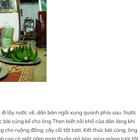
 đi lấy nước về, dân bản ngồi xung quanh phía sau. Nước
 bài cúng kể cho ông Then biết nỗi khổ của dân làng khi
 cho ruộng đồng, cây cối tốt tươi. Kết thúc bài cúng, ông
bà con có một năm mưa thuận gió hòa, mùa màng tươi tốt.