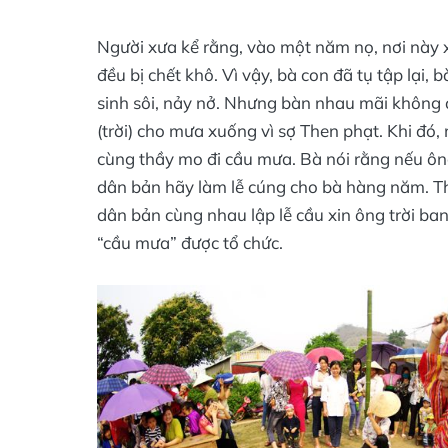
Người xưa kể rằng, vào một năm nọ, nơi này x
đều bị chết khô. Vì vậy, bà con đã tụ tập lạ
sinh sôi, nảy nở. Nhưng bàn nhau mãi không
(trời) cho mưa xuống vì sợ Then phạt. Khi đó,
cùng thầy mo đi cầu mưa. Bà nói rằng nếu ông
dân bản hãy làm lễ cúng cho bà hàng năm. T
dân bản cùng nhau lập lễ cầu xin ông trời ba
“cầu mưa” được tổ chức.