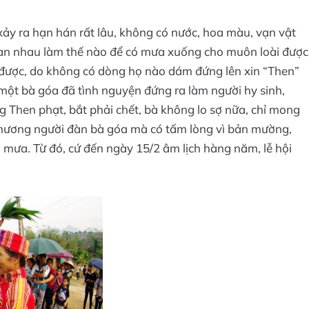
ảy ra hạn hán rất lâu, không có nước, hoa màu, vạn vật
i, bàn nhau làm thế nào để có mưa xuống cho muôn loài được
 được, do không có dòng họ nào dám đứng lên xin “Then”
 một bà góa đã tình nguyện đứng ra làm người hy sinh,
 Then phạt, bắt phải chết, bà không lo sợ nữa, chỉ mong
hương người đàn bà góa mà có tấm lòng vì bản mường,
n mưa. Từ đó, cứ đến ngày 15/2 âm lịch hàng năm, lễ hội