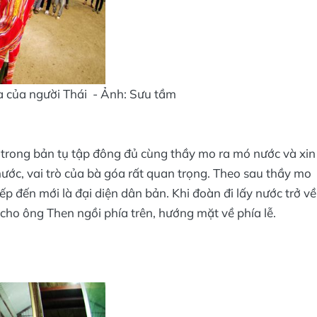
a của người Thái - Ảnh: Sưu tầm
 trong bản tụ tập đông đủ cùng thầy mo ra mó nước và xin
nước, vai trò của bà góa rất quan trọng. Theo sau thầy mo
iếp đến mới là đại diện dân bản. Khi đoàn đi lấy nước trở về
n cho ông Then ngồi phía trên, hướng mặt về phía lễ.