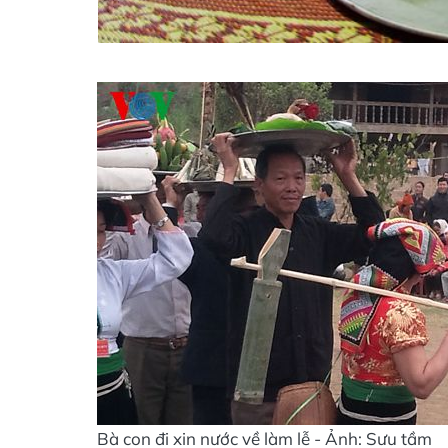
Bà con đi xin nước về làm lễ - Ảnh: Sưu tầm