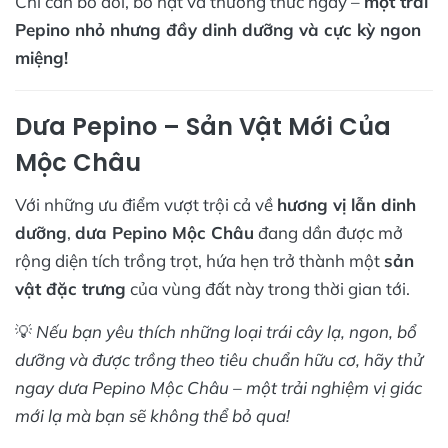
Chỉ cần bổ đôi, bỏ hạt và thưởng thức ngay –
một trái
Pepino nhỏ nhưng đầy dinh dưỡng và cực kỳ ngon
miệng!
Dưa Pepino – Sản Vật Mới Của
Mộc Châu
Với những ưu điểm vượt trội cả về
hương vị lẫn dinh
dưỡng
,
dưa Pepino Mộc Châu
đang dần được mở
rộng diện tích trồng trọt, hứa hẹn trở thành một
sản
vật đặc trưng
của vùng đất này trong thời gian tới.
💡
Nếu bạn yêu thích những loại trái cây lạ, ngon, bổ
dưỡng và được trồng theo tiêu chuẩn hữu cơ, hãy thử
ngay dưa Pepino Mộc Châu – một trải nghiệm vị giác
mới lạ mà bạn sẽ không thể bỏ qua!