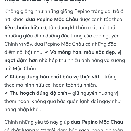
Không giống như những giống Pepino trồng đại trà ở
nơi khác,
dưa Pepino Mộc Châu
được canh tác theo
tiêu chuẩn hữu cơ
, tận dụng khí hậu mát mẻ, thổ
nhưỡng giàu dinh dưỡng đặc trưng của cao nguyên.
Chính vì vậy, dưa Pepino Mộc Châu có những đặc
điểm nổi bật như: ✔
Vỏ mỏng hơn, màu sắc đẹp, vị
ngọt đậm hơn
nhờ hấp thụ nhiều ánh nắng và sương
mù Mộc Châu.
✔
Không dùng hóa chất bảo vệ thực vật
– trồng
theo mô hình hữu cơ, hoàn toàn tự nhiên.
✔
Thu hoạch đúng độ chín
– giữ nguyên hương vị
thơm ngon, không qua bảo quản lạnh dài ngày như
hàng nhập khẩu.
Chính những yếu tố này giúp
dưa Pepino Mộc Châu
có chất lượng vượt trội, đảm bảo sạch, ngon, an toàn