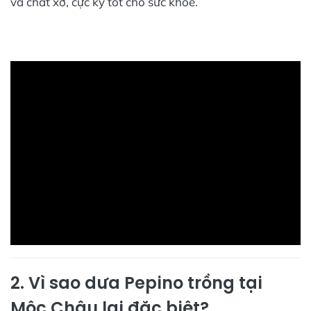
và chất xơ, cực kỳ tốt cho sức khỏe.
2. Vì sao dưa Pepino trồng tại
Mộc Châu lại đặc biệt?