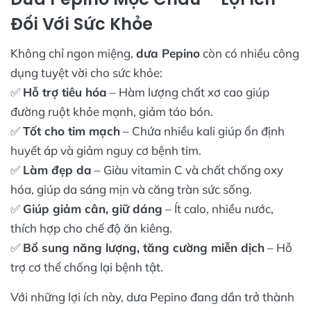
Đối Với Sức Khỏe
Không chỉ ngon miệng,
dưa Pepino
còn có nhiều công
dụng tuyệt vời cho sức khỏe:
✅
Hỗ trợ tiêu hóa
– Hàm lượng chất xơ cao giúp
đường ruột khỏe mạnh, giảm táo bón.
✅
Tốt cho tim mạch
– Chứa nhiều kali giúp ổn định
huyết áp và giảm nguy cơ bệnh tim.
✅
Làm đẹp da
– Giàu vitamin C và chất chống oxy
hóa, giúp da sáng mịn và căng tràn sức sống.
✅
Giúp giảm cân, giữ dáng
– Ít calo, nhiều nước,
thích hợp cho chế độ ăn kiêng.
✅
Bổ sung năng lượng, tăng cường miễn dịch
– Hỗ
trợ cơ thể chống lại bệnh tật.
Với những lợi ích này, dưa Pepino đang dần trở thành