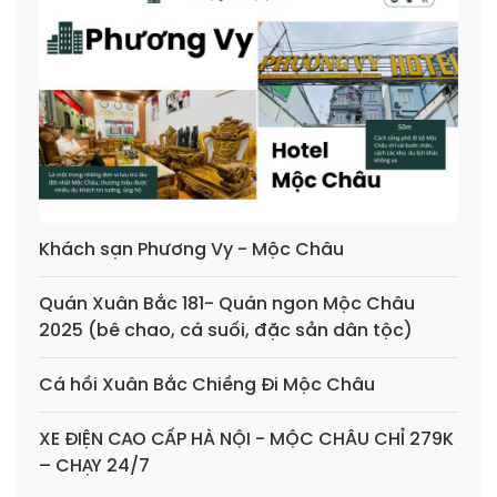
Khách sạn Phương Vy - Mộc Châu
Quán Xuân Bắc 181- Quán ngon Mộc Châu
2025 (bê chao, cá suối, đặc sản dân tộc)
Cá hồi Xuân Bắc Chiềng Đi Mộc Châu
XE ĐIỆN CAO CẤP HÀ NỘI - MỘC CHÂU CHỈ 279K
– CHẠY 24/7