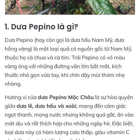
1. Dưa Pepino là gì?
Dưa Pepino (hay còn gọi là dưa hấu Nam Mỹ, dưa
hồng vàng) là một loại quả có nguồn gốc từ Nam Mỹ,
thuộc họ cà chua và cà tím. Trái Pepino có vỏ màu
vàng óng với những đường vân tím bắt mắt, kích
thước nhỏ gọn vừa tay, khi chín dậy mùi thơm nhẹ
nhàng.
Hương vị của
dưa Pepino Mộc Châu
là sự hòa quyện
giữa
dưa lê, dưa hấu và xoài
, mang đến cảm giác
ngọt thanh, mọng nước nhưng không quá gắt, ăn vào
mát dịu và rất thích hợp cho những ngày hè. Đặc biệt,
loại dưa này có hàm lượng calo thấp, giàu vitamin C