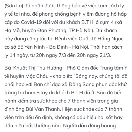
(Sơn La) đã nhận được thông báo về việc tạm cách ly
y tế tại nhà, để phòng chống bệnh viêm đường hô hấp
cấp do Covid-19 đối với du khách B.T.H, ở cụm 4 (xã
Hạ Mỗ, huyện Đan Phượng, TP.Hà Nội). Du khách
này đang công tác tại Bệnh viện Quốc tế Hồng Ngọc,
cơ sở 55 Yên Ninh - Ba Đình - Hà Nội. Thời hạn cách
ly 14 ngày, từ 20h ngày 7/3 đến 20h ngày 21/3.
Bà Khuất Thị Thu Hương - Phó Giám đốc Trung tâm Y
tế huyện Mộc Châu - cho biết: “Sáng nay, chúng tôi đã
phối hợp với Ban chỉ đạo xã Đông Sang phun độc khử
trùng tại homestay du khách B.T.H đã ở. Sau đó tiến
hành kiểm tra sức khỏe cho 7 thành viên trong gia
đình ông Bùi Văn Thanh. Hiện sức khỏe của 7 thành
viên trên đều ổn định, không có dấu hiệu ho, sốt hay
dấu hiệu bất thường nào. Người dân đừng hoang