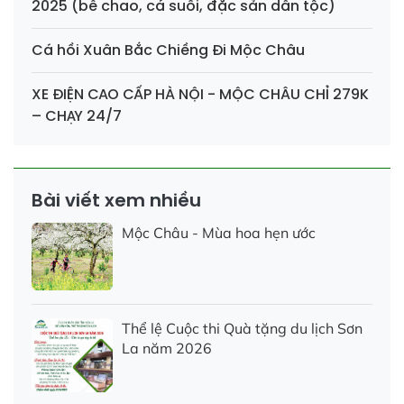
2025 (bê chao, cá suối, đặc sản dân tộc)
Cá hồi Xuân Bắc Chiềng Đi Mộc Châu
XE ĐIỆN CAO CẤP HÀ NỘI - MỘC CHÂU CHỈ 279K
– CHẠY 24/7
Bài viết xem nhiều
Mộc Châu - Mùa hoa hẹn ước
Thể lệ Cuộc thi Quà tặng du lịch Sơn
La năm 2026