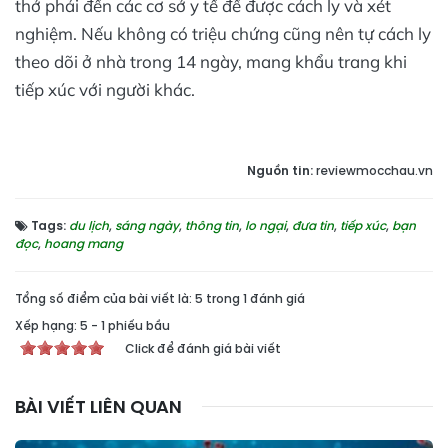
thở phải đến các cơ sở y tế để được cách ly và xét
nghiệm. Nếu không có triệu chứng cũng nên tự cách ly
theo dõi ở nhà trong 14 ngày, mang khẩu trang khi
tiếp xúc với người khác.
Nguồn tin:
reviewmocchau.vn
Tags:
du lịch
,
sáng ngày
,
thông tin
,
lo ngại
,
đưa tin
,
tiếp xúc
,
bạn
đọc
,
hoang mang
Tổng số điểm của bài viết là: 5 trong 1 đánh giá
Xếp hạng:
5
-
1
phiếu bầu
Click để đánh giá bài viết
BÀI VIẾT LIÊN QUAN