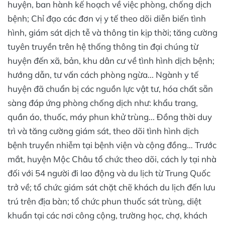
huyện, ban hành kế hoạch về việc phòng, chống dịch
bệnh; Chỉ đạo các đơn vị y tế theo dõi diễn biến tình
hình, giám sát dịch tễ và thông tin kịp thời; tăng cường
tuyên truyền trên hệ thống thông tin đại chúng từ
huyện đến xã, bản, khu dân cư về tình hình dịch bệnh;
hướng dẫn, tư vấn cách phòng ngừa... Ngành y tế
huyện đã chuẩn bị các nguồn lực vật tư, hóa chất sẵn
sàng đáp ứng phòng chống dịch như: khẩu trang,
quần áo, thuốc, máy phun khử trùng... Đồng thời duy
trì và tăng cường giám sát, theo dõi tình hình dịch
bệnh truyền nhiễm tại bệnh viện và cộng đồng… Trước
mắt, huyện Mộc Châu tổ chức theo dõi, cách ly tại nhà
đối với 54 người đi lao động và du lịch từ Trung Quốc
trở về; tổ chức giám sát chặt chẽ khách du lịch đến lưu
trú trên địa bàn; tổ chức phun thuốc sát trùng, diệt
khuẩn tại các nơi công cộng, trường học, chợ, khách