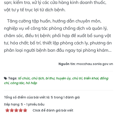
sạn; kiểm tra, xử lý các cửa hàng kinh doanh thuốc,
vật tư y tế trục lợi từ dịch bệnh.
Tăng cường tập huấn, hướng dẫn chuyên môn,
nghiệp vụ về công tác phòng chống dịch và quản lý,
chăm sóc, điều trị bệnh; phối hợp đề xuất bổ sung vật
tư, hóa chất; bố trí, thiết lập phòng cách ly, phương án
phân loại người bệnh ban đầu ngay tại phòng khám...
Nguồn tin:
mocchau.sonla.gov.vn
Tags:
tổ chức
,
chủ tịch
,
bí thư
,
huyện ủy
,
chủ trì
,
triển khai
,
đồng
chí
,
công tác
,
hô hấp
Tổng số điểm của bài viết là: 5 trong 1 đánh giá
Xếp hạng:
5
-
1
phiếu bầu
Click để đánh giá bài viết