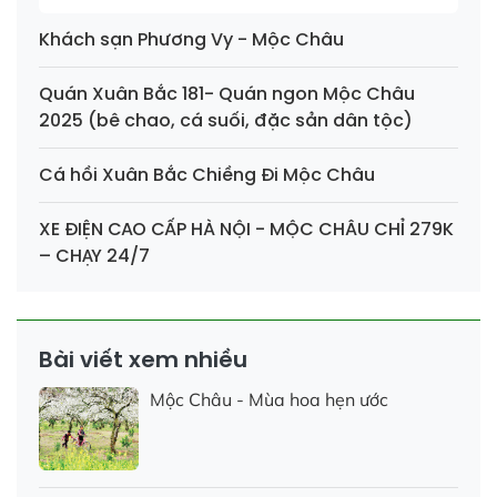
Khách sạn Phương Vy - Mộc Châu
Quán Xuân Bắc 181- Quán ngon Mộc Châu
2025 (bê chao, cá suối, đặc sản dân tộc)
Cá hồi Xuân Bắc Chiềng Đi Mộc Châu
XE ĐIỆN CAO CẤP HÀ NỘI - MỘC CHÂU CHỈ 279K
– CHẠY 24/7
Bài viết xem nhiều
Mộc Châu - Mùa hoa hẹn ước