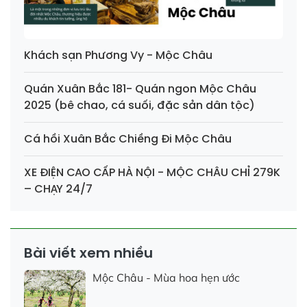
Khách sạn Phương Vy - Mộc Châu
Quán Xuân Bắc 181- Quán ngon Mộc Châu
2025 (bê chao, cá suối, đặc sản dân tộc)
Cá hồi Xuân Bắc Chiềng Đi Mộc Châu
XE ĐIỆN CAO CẤP HÀ NỘI - MỘC CHÂU CHỈ 279K
– CHẠY 24/7
Bài viết xem nhiều
Mộc Châu - Mùa hoa hẹn ước