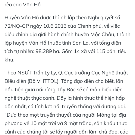
rẻo cao Vân Hồ.
Huyện Vân Hồ được thành lập theo Nghị quyết số
72/NQ-CP ngày 10.6.2013 của Chính phủ, về việc
điều chỉnh địa giới hành chính huyện Mộc Châu, thành
lập huyện Vân Hồ thuộc tỉnh Sơn La, với tổng diện
tích tự nhiên: 98.289 ha. Gồm 14 xã với 115 bản, tiểu
khu.
Theo NSƯT Trần Ly Ly, Q. Cục trưởng Cục Nghệ thuật
Biểu diễn (Bộ VHTTDL), Tổng đạo diễn cho biết, lần
đầu tiên giữa núi rừng Tây Bắc sẽ có màn biểu diễn
nghệ thuật thực cảnh. Đây là hình thức thể hiện hấp
dẫn nhất, có tính kết nối truyền thống với đương đại.
"Dựa theo một truyền thuyết của người Mông tại địa
phương về 10 mặt trời và 9 mặt trăng, sân khấu thực
cảnh của chúng tôi sẽ lấy người dân làm chủ đạo, các