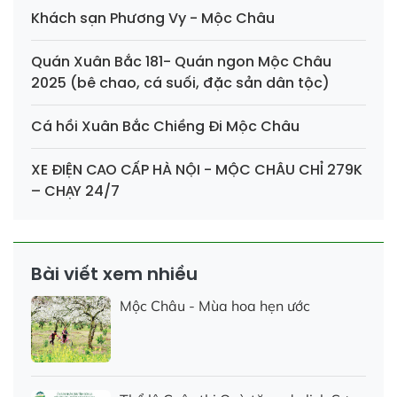
Khách sạn Phương Vy - Mộc Châu
Quán Xuân Bắc 181- Quán ngon Mộc Châu
2025 (bê chao, cá suối, đặc sản dân tộc)
Cá hồi Xuân Bắc Chiềng Đi Mộc Châu
XE ĐIỆN CAO CẤP HÀ NỘI - MỘC CHÂU CHỈ 279K
– CHẠY 24/7
Bài viết xem nhiều
Mộc Châu - Mùa hoa hẹn ước