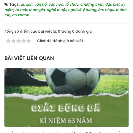
Tags:
du lịch
,
vân hồ
,
văn hóa
,
tổ chức
,
chương trình
,
đặc biệt
,
kỷ
niệm
,
ra mắt
,
tham gia
,
nghệ thuật
,
nghệ sĩ
,
ý tưởng
,
âm nhạc
,
thành
lập
,
an khánh
Tổng số điểm của bài viết là: 0 trong 0 đánh giá
Click để đánh giá bài viết
BÀI VIẾT LIÊN QUAN