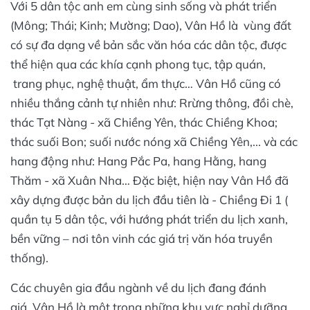
Với 5 dân tộc anh em cùng sinh sống và phát triển
(Mông; Thái; Kinh; Mường; Dao), Vân Hồ là vùng đất
có sự đa dạng về bản sắc văn hóa các dân tộc, được
thể hiện qua các khía cạnh phong tục, tập quán,
trang phục, nghệ thuật, ẩm thực… Vân Hồ cũng có
nhiều thắng cảnh tự nhiên như: Rrừng thông, đồi chè,
thác Tạt Nàng - xã Chiềng Yên, thác Chiềng Khoa;
thác suối Bon; suối nước nóng xã Chiềng Yên,... và các
hang động như: Hang Pắc Pa, hang Hằng, hang
Thăm - xã Xuân Nha… Đặc biệt, hiện nay Vân Hồ đã
xây dựng được bản du lịch đầu tiên là - Chiềng Đi 1 (
quần tụ 5 dân tộc, với hướng phát triển du lịch xanh,
bền vững – nơi tôn vinh các giá trị văn hóa truyền
thống).
Các chuyên gia đầu ngành về du lịch đang đánh
giá, Vân Hồ là một trong những khu vực nghỉ dưỡng