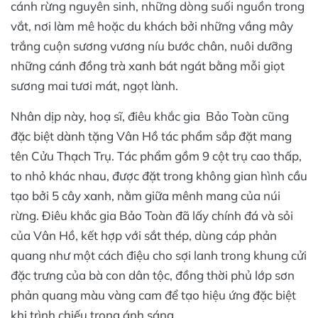
cánh rừng nguyên sinh, những dòng suối nguồn trong
vắt, nơi làm mê hoặc du khách bởi những vầng mây
trắng cuộn sương vương níu bước chân, nuôi dưỡng
những cánh đồng trà xanh bát ngát bằng mỗi giọt
sương mai tươi mát, ngọt lành.
Nhân dịp này, hoạ sĩ, điêu khắc gia Bảo Toàn cũng
đặc biệt dành tặng Vân Hồ tác phẩm sắp đặt mang
tên Cửu Thạch Trụ. Tác phẩm gồm 9 cột trụ cao thấp,
to nhỏ khác nhau, được đặt trong không gian hình cầu
tạo bởi 5 cây xanh, nằm giữa mênh mang của núi
rừng. Điêu khắc gia Bảo Toàn đã lấy chính đá và sỏi
của Vân Hồ, kết hợp với sắt thép, dùng cáp phản
quang như một cách điệu cho sợi lanh trong khung cửi
đặc trưng của bà con dân tộc, đồng thời phủ lớp sơn
phản quang màu vàng cam để tạo hiệu ứng đặc biệt
khi trình chiếu trong ánh sáng.