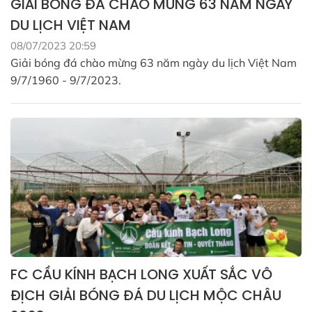
GIẢI BÓNG ĐÁ CHÀO MỪNG 63 NĂM NGÀY
DU LỊCH VIỆT NAM
08/07/2023 20:59
Giải bóng đá chào mừng 63 năm ngày du lịch Việt Nam
9/7/1960 - 9/7/2023.
FC CẦU KÍNH BẠCH LONG XUẤT SẮC VÔ
ĐỊCH GIẢI BÓNG ĐÁ DU LỊCH MỘC CHÂU