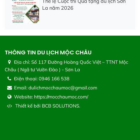
Thể lệ Cuộc thi Quà tặng du lịch Sơn
La năm 2026
THÔNG TIN DU LỊCH MỘC CHÂU
Địa chỉ:
Số 117 Đường Hoàng Quốc Việt – TTNT Mộc
Châu ( Ngã tư Vườn Đào ) - Sơn La
Điện thoại:
0946 166 538
Email:
dulichmocchaumoc@gmail.com
Website:
https://mocchaumoc.com/
Thiết kế bởi
BCB SOLUTIONS.