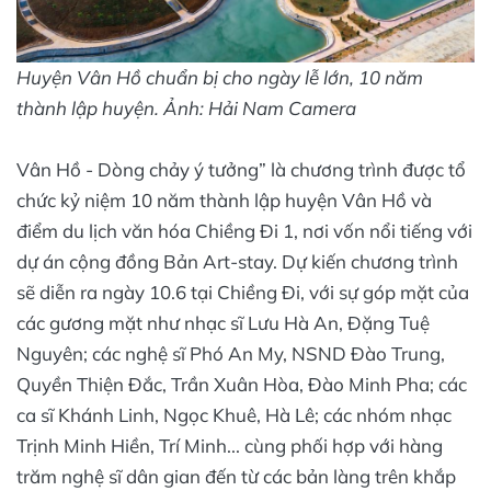
Huyện Vân Hồ chuẩn bị cho ngày lễ lớn, 10 năm
thành lập huyện. Ảnh: Hải Nam Camera
Vân Hồ - Dòng chảy ý tưởng” là chương trình được tổ
chức kỷ niệm 10 năm thành lập huyện Vân Hồ và
điểm du lịch văn hóa Chiềng Đi 1, nơi vốn nổi tiếng với
dự án cộng đồng Bản Art-stay. Dự kiến chương trình
sẽ diễn ra ngày 10.6 tại Chiềng Đi, với sự góp mặt của
các gương mặt như nhạc sĩ Lưu Hà An, Đặng Tuệ
Nguyên; các nghệ sĩ Phó An My, NSND Đào Trung,
Quyền Thiện Đắc, Trần Xuân Hòa, Đào Minh Pha; các
ca sĩ Khánh Linh, Ngọc Khuê, Hà Lê; các nhóm nhạc
Trịnh Minh Hiền, Trí Minh... cùng phối hợp với hàng
trăm nghệ sĩ dân gian đến từ các bản làng trên khắp