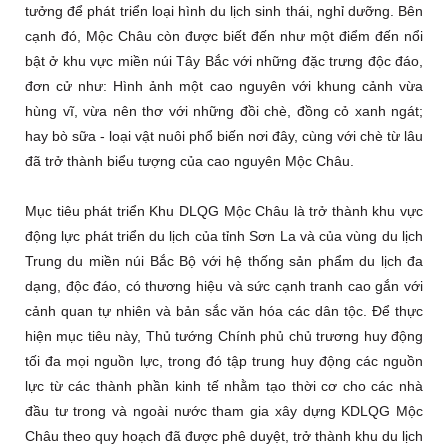
tưởng để phát triển loại hình du lịch sinh thái, nghỉ dưỡng. Bên
cạnh đó, Mộc Châu còn được biết đến như một điểm đến nổi
bật ở khu vực miền núi Tây Bắc với những đặc trưng độc đáo,
đơn cử như: Hình ảnh một cao nguyên với khung cảnh vừa
hùng vĩ, vừa nên thơ với những đồi chè, đồng cỏ xanh ngát;
hay bò sữa - loại vật nuôi phổ biến nơi đây, cùng với chè từ lâu
đã trở thành biểu tượng của cao nguyên Mộc Châu.
Mục tiêu phát triển Khu DLQG Mộc Châu là trở thành khu vực
động lực phát triển du lịch của tỉnh Sơn La và của vùng du lịch
Trung du miền núi Bắc Bộ với hệ thống sản phẩm du lịch đa
dạng, độc đáo, có thương hiệu và sức cạnh tranh cao gắn với
cảnh quan tự nhiên và bản sắc văn hóa các dân tộc. Để thực
hiện mục tiêu này, Thủ tướng Chính phủ chủ trương huy động
tối đa mọi nguồn lực, trong đó tập trung huy động các nguồn
lực từ các thành phần kinh tế nhằm tạo thời cơ cho các nhà
đầu tư trong và ngoài nước tham gia xây dựng KDLQG Mộc
Châu theo quy hoạch đã được phê duyệt, trở thành khu du lịch