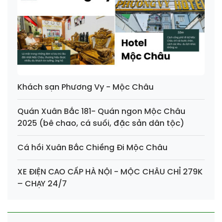
Khách sạn Phương Vy - Mộc Châu
Quán Xuân Bắc 181- Quán ngon Mộc Châu
2025 (bê chao, cá suối, đặc sản dân tộc)
Cá hồi Xuân Bắc Chiềng Đi Mộc Châu
XE ĐIỆN CAO CẤP HÀ NỘI - MỘC CHÂU CHỈ 279K
– CHẠY 24/7