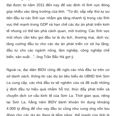
đạt được từ năm 2011 đến nay để xác định rõ lĩnh vực đóng
góp nhiều vào tăng trưởng của tỉnh. "Từ đó, sắp xếp thứ tự ưu
tiên đầu tư các lĩnh vực nhằm gia tăng nhanh tỷ trọng các lĩnh
vực thế mạnh trong GDP và hạn chế các dự án phát triển kinh
tế nhưng có thể tàn phá cảnh quan, môi trường. Các lĩnh vực
mũi nhọn cần kêu gọi đầu tư là du lịch, thương mại, dịch vụ;
tăng cường đầu tư cho các dự án phát triển cơ sở hạ tầng;
đầu tư cho các ngành nông, lâm nghiệp, công nghiệp chế
biến, sản xuất…", ông Trần Bắc Hà gợi ý.
Ngoài ra, đại diện BIDV cũng đề nghị các nhà đầu tư trên cơ
sở danh sách, thông tin các dự án tiêu biểu do UBND tỉnh Sơn
La cung cấp, các nhà đầu tư sẽ nghiên cứu và đề xuất những
ý định đầu tư hiệu quả nhằm hỗ trợ, thúc đẩy phát triển và
chuyển dịch cơ cấu kinh tế của Sơn La. Thời gian qua, riêng
tại Sơn La, hằng năm BIDV dành khoản tín dụng khoảng
4.000 tỷ đồng để cho vay đầu tư cũng như cung ứng vốn lưu
động cho các dự án đang là tiềm năng, thế mạnh của tỉnh là