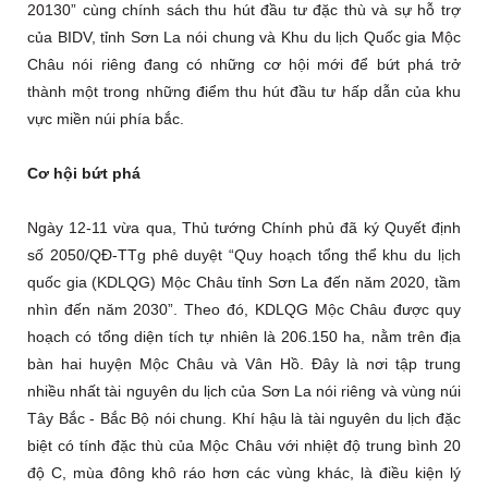
20130” cùng chính sách thu hút đầu tư đặc thù và sự hỗ trợ
của BIDV, tỉnh Sơn La nói chung và Khu du lịch Quốc gia Mộc
Châu nói riêng đang có những cơ hội mới để bứt phá trở
thành một trong những điểm thu hút đầu tư hấp dẫn của khu
vực miền núi phía bắc.
Cơ hội bứt phá
Ngày 12-11 vừa qua, Thủ tướng Chính phủ đã ký Quyết định
số 2050/QĐ-TTg phê duyệt “Quy hoạch tổng thể khu du lịch
quốc gia (KDLQG) Mộc Châu tỉnh Sơn La đến năm 2020, tầm
nhìn đến năm 2030”. Theo đó, KDLQG Mộc Châu được quy
hoạch có tổng diện tích tự nhiên là 206.150 ha, nằm trên địa
bàn hai huyện Mộc Châu và Vân Hồ. Đây là nơi tập trung
nhiều nhất tài nguyên du lịch của Sơn La nói riêng và vùng núi
Tây Bắc - Bắc Bộ nói chung. Khí hậu là tài nguyên du lịch đặc
biệt có tính đặc thù của Mộc Châu với nhiệt độ trung bình 20
độ C, mùa đông khô ráo hơn các vùng khác, là điều kiện lý