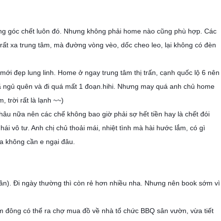
ng góc chết luôn đó. Nhưng không phải home nào cũng phù hợp. Các
rất xa trung tâm, mà đường vòng vèo, dốc cheo leo, lại không có đèn
ới đẹp lung linh. Home ở ngay trung tâm thị trấn, cạnh quốc lộ 6 nên
ã ngủ quên và đi quá mất 1 đoạn.hihi. Nhưng may quá anh chủ home
 trời rất là lạnh ~~)
âu nữa nên các chế không bao giờ phải sợ hết tiền hay là chết đói
ái vô tư. Anh chị chủ thoải mái, nhiệt tình mà hài hước lắm, có gì
ga không cần e ngại đâu.
uần). Đi ngày thường thì còn rẻ hơn nhiều nha. Nhưng nên book sớm vì
m đông có thể ra chợ mua đồ về nhà tổ chức BBQ sân vườn, vừa tiết