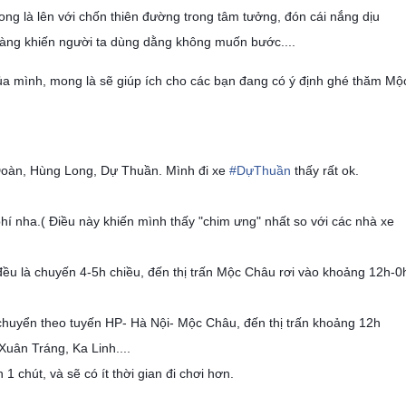
ng là lên với chốn thiên đường trong tâm tưởng, đón cái nắng dịu
hàng khiến người ta dùng dằng không muốn bước....
của mình, mong là sẽ giúp ích cho các bạn đang có ý định ghé thăm Mộ
 Đoàn, Hùng Long, Dự Thuần. Mình đi xe
#
DựThuần
thấy rất ok.
hí nha.( Điều này khiến mình thấy "chim ưng" nhất so với các nhà xe
 đều là chuyến 4-5h chiều, đến thị trấn Mộc Châu rơi vào khoảng 12h-0
chuyển theo tuyến HP- Hà Nội- Mộc Châu, đến thị trấn khoảng 12h
Xuân Tráng, Ka Linh....
 1 chút, và sẽ có ít thời gian đi chơi hơn.