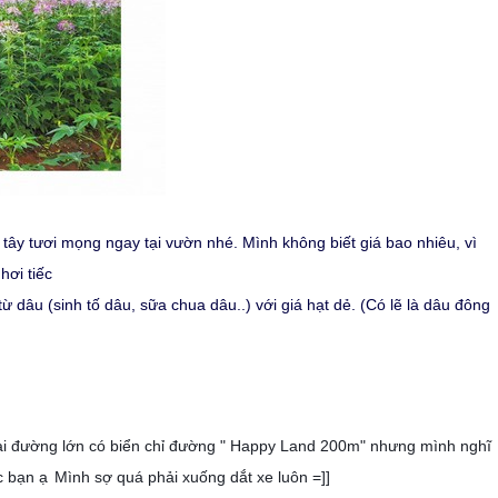
 tây tươi mọng ngay tại vườn nhé. Mình không biết giá bao nhiêu, vì
hơi tiếc
âu (sinh tố dâu, sữa chua dâu..) với giá hạt dẻ. (Có lẽ là dâu đông
i đường lớn có biển chỉ đường " Happy Land 200m" nhưng mình nghĩ
ác bạn ạ
Mình sợ quá phải xuống dắt xe luôn =]]