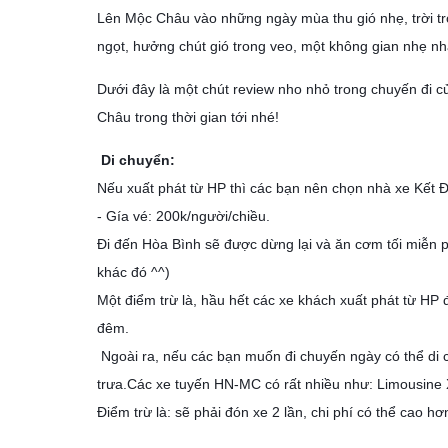
Lên Mộc Châu vào những ngày mùa thu gió nhẹ, trời tro
ngọt, hưởng chút gió trong veo, một không gian nhẹ n
Dưới đây là một chút review nho nhỏ trong chuyến đi 
Châu trong thời gian tới nhé!
Di chuyển:
Nếu xuất phát từ HP thì các bạn nên chọn nhà xe Kết
- Gía vé: 200k/người/chiều.
Đi đến Hòa Bình sẽ được dừng lại và ăn cơm tối miễn p
khác đó ^^)
Một điểm trừ là, hầu hết các xe khách xuất phát từ HP
đêm.
Ngoài ra, nếu các bạn muốn đi chuyến ngày có thể di 
trưa.Các xe tuyến HN-MC có rất nhiều như: Limousine 
Điểm trừ là: sẽ phải đón xe 2 lần, chi phí có thể cao hơn