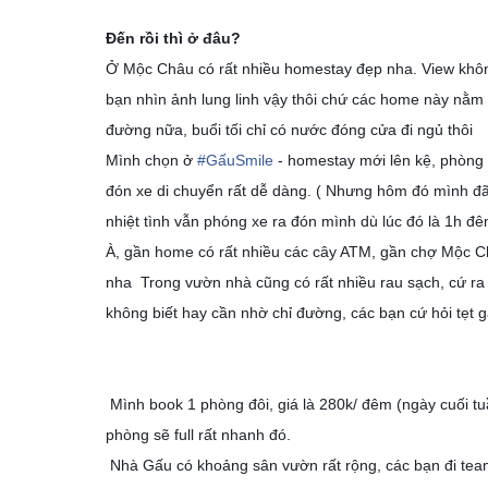
Đến rồi thì ở đâu?
Ở Mộc Châu có rất nhiều homestay đẹp nha. View khô
bạn nhìn ảnh lung linh vậy thôi chứ các home này nằm 
đường nữa, buổi tối chỉ có nước đóng cửa đi ngủ thôi
Mình chọn ở
#
GấuSmile
- homestay mới lên kệ, phòng m
đón xe di chuyển rất dễ dàng. ( Nhưng hôm đó mình đ
nhiệt tình vẫn phóng xe ra đón mình dù lúc đó là 1h đêm,
À, gần home có rất nhiều các cây ATM, gần chợ Mộc Ch
nha Trong vườn nhà cũng có rất nhiều rau sạch, cứ ra h
không biết hay cần nhờ chỉ đường, các bạn cứ hỏi tẹt 
Mình book 1 phòng đôi, giá là 280k/ đêm (ngày cuối t
phòng sẽ full rất nhanh đó.
Nhà Gấu có khoảng sân vườn rất rộng, các bạn đi tea