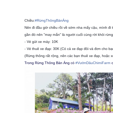
Chiều:
#
RừngThôngBảnÁng
Nên đi đầu giờ chiều rồi về sớm nha mấy cậu, mình đi t
gần đó nên "may mắn" là người cuối cùng rời khỏi rừn
- Vé gửi xe máy: 10K
- Vé thuê xe đạp: 30K (Có cả xe đạp đôi và đơn cho bạ
(Rừng thông rất rộng, nên các bạn thuê xe đạp, hoặc xe
Trong Rừng Thông Bản Áng có
#
VườnDâuChimiFarm
c