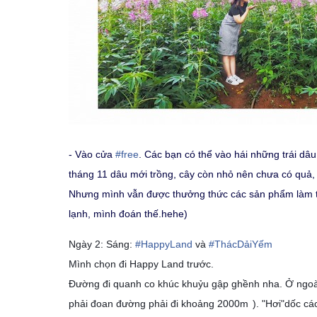
- Vào cửa
#
free
. Các bạn có thể vào hái những trái dâu
tháng 11 dâu mới trồng, cây còn nhỏ nên chưa có quả, 
Nhưng mình vẫn được thưởng thức các sản phẩm làm từ d
lạnh, mình đoán thế.hehe)
Ngày 2: Sáng:
#
HappyLand
và
#
ThácDảiYếm
Mình chọn đi Happy Land trước.
Đường đi quanh co khúc khuỷu gập ghềnh nha. Ở ngoà
phải đoan đường phải đi khoảng 2000m
). "Hơi"dốc c