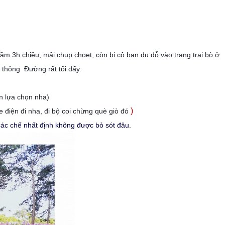
ầm 3h chiều, mải chụp choẹt, còn bị cô bạn dụ dỗ vào trang trại bò ở
g thông Đường rất tối đấy.
n lựa chọn nha)
)
 điện đi nha, đi bộ coi chừng què giò đó
ác chế nhất định không được bỏ sót đâu.