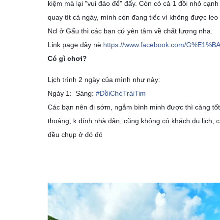
kiệm mà lại "vui đáo để" đấy. Còn có cả 1 đồi nhỏ cạn
quay tít cả ngày, mình còn đang tiếc vì không được leo
Ncl ở Gấu thì các bạn cứ yên tâm về chất lượng nha.
Link page đây nè
https://www.facebook.com/G%E1%B
Có gì chơi?
Lịch trình 2 ngày của mình như này:
Ngày 1: Sáng:
#
ĐồiChèTráiTim
Các bạn nên đi sớm, ngắm bình minh được thì càng tốt
thoáng, k dính nhà dân, cũng không có khách du lịch, 
đều chụp ở đó đó