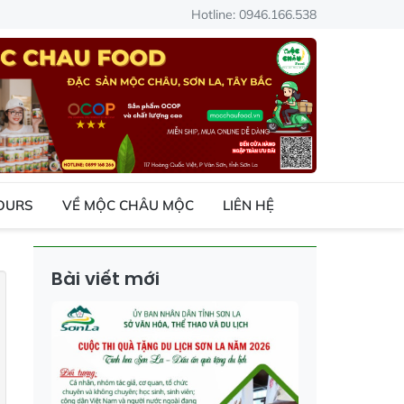
Hotline: 0946.166.538
TOURS
VỀ MỘC CHÂU MỘC
LIÊN HỆ
Bài viết mới