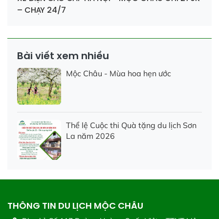
– CHẠY 24/7
Bài viết xem nhiều
Mộc Châu - Mùa hoa hẹn ước
Thể lệ Cuộc thi Quà tặng du lịch Sơn
La năm 2026
THÔNG TIN DU LỊCH MỘC CHÂU