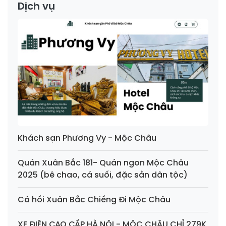
Dịch vụ
Khách sạn Phương Vy - Mộc Châu
Quán Xuân Bắc 181- Quán ngon Mộc Châu
2025 (bê chao, cá suối, đặc sản dân tộc)
Cá hồi Xuân Bắc Chiềng Đi Mộc Châu
XE ĐIỆN CAO CẤP HÀ NỘI - MỘC CHÂU CHỈ 279K