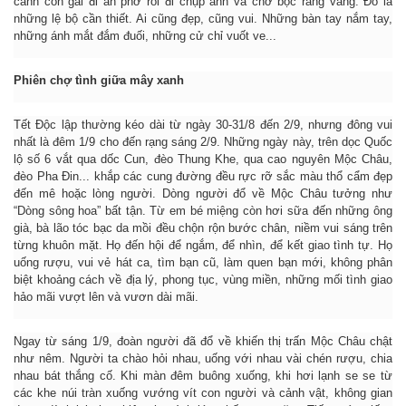
cánh con gái đi ăn phở rồi đi chụp ảnh và chờ bọc răng vàng. Đó là
những lệ bộ cần thiết. Ai cũng đẹp, cũng vui. Những bàn tay nắm tay,
những ánh mắt đắm đuối, những cử chỉ vuốt ve...
Phiên chợ tình giữa mây xanh
Tết Độc lập thường kéo dài từ ngày 30-31/8 đến 2/9, nhưng đông vui
nhất là đêm 1/9 cho đến rạng sáng 2/9. Những ngày này, trên dọc Quốc
lộ số 6 vắt qua dốc Cun, đèo Thung Khe, qua cao nguyên Mộc Châu,
đèo Pha Đin... khắp các cung đường đều rực rỡ sắc màu thổ cẩm đẹp
đến mê hoặc lòng người. Dòng người đổ về Mộc Châu tưởng như
“Dòng sông hoa” bất tận. Từ em bé miệng còn hơi sữa đến những ông
già, bà lão tóc bạc da mồi đều chộn rộn bước chân, niềm vui sáng trên
từng khuôn mặt. Họ đến hội để ngắm, để nhìn, để kết giao tình tự. Họ
uống rượu, vui vẻ hát ca, tìm bạn cũ, làm quen bạn mới, không phân
biệt khoảng cách về địa lý, phong tục, vùng miền, những mối tình giao
hảo mãi vượt lên và vươn dài mãi.
Ngay từ sáng 1/9, đoàn người đã đổ về khiến thị trấn Mộc Châu chật
như nêm. Người ta chào hỏi nhau, uống với nhau vài chén rượu, chia
nhau bát thắng cố. Khi màn đêm buông xuống, khi hơi lạnh se se từ
các khe núi tràn xuống vướng vít con người và cảnh vật, không gian