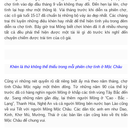
chợ tình vào dịp đầu tháng 9 vẫn không thay đổi. Đến hẹn lại lên, chợ
tình lại họp như một thông lệ. Vài tháng trước khi diễn ra phiên chợ,
các cô gái tuổi 15-17 đã chuẩn bị những bộ váy áo đẹp nhất. Các chàng
trai thì luyện những điệu khèn hay nhất để thể hiện tình yêu trong đêm
diễn ra chợ tình. Bây giờ trai Mông biết chơi khèn đã ít đi nhiều nhưng
tất cả đều phải thể hiện được một tài lẻ gì đó trước khi nghĩ đến
chuyện chiếm được trái tim của cô gái.
Khèn là thứ không thể thiếu trong mỗi phiên chợ tình ở Mộc Châu
Cũng vì những nét quyến rũ rất riêng biệt ấy mà theo năm tháng, chợ
tình Châu Mộc ngày một thêm đông. Từ những năm 90 của thế kỷ
trước đã có hàng nghìn người Mông ở khắp các tỉnh vùng Tây Bắc đến
dự. Sang những năm gần đây, lại thêm người Mông ở “Cao - Bắc -
Lạng”, Thanh Hóa, Nghệ An và cả người Mông bên nước bạn Lào cũng
về vui Tết với người Mông Mộc Châu. Các dân tộc anh em như Dao,
Kinh, Khơ Mú, Mường, Thái ở các bản lân cận cũng kéo về thị trấn
Mộc Châu để chung vui.