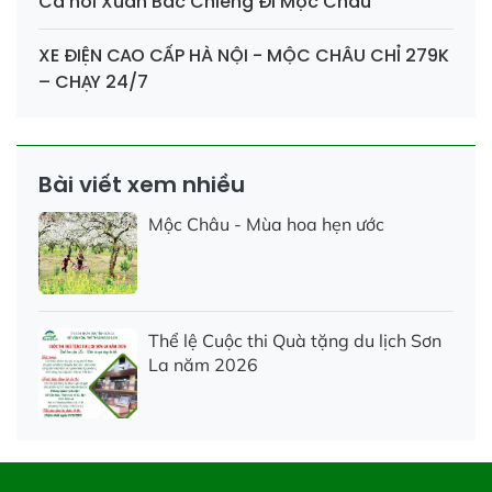
Cá hồi Xuân Bắc Chiềng Đi Mộc Châu
XE ĐIỆN CAO CẤP HÀ NỘI - MỘC CHÂU CHỈ 279K
– CHẠY 24/7
Bài viết xem nhiều
Mộc Châu - Mùa hoa hẹn ước
Thể lệ Cuộc thi Quà tặng du lịch Sơn
La năm 2026