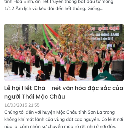
tỉnh Hòa Bình, ăn Tết truyền thống bắt đầu từ mồng
1/12 Âm lịch và kéo dài đến hết tháng. Giống...
Lễ hội Hết Chá - nét văn hóa đặc sắc của
người Thái Mộc Châu
16/03/2015 21:55
Chúng tôi đến với huyện Mộc Châu tỉnh Sơn La trong
không khí mát lành của vùng đất cao nguyên. Có lẽ ít nơi
nào lại cảm nhận sự chuyển mùa rõ rệt như ở nơi đây.