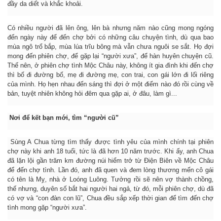
đầy da diết và khắc khoải.
Có nhiều người đã lên ông, lên bà nhưng năm nào cũng mong ngóng
đến ngày này để đến chợ bởi có những câu chuyện tình, dù qua bao
mùa ngô trổ bắp, mùa lúa trĩu bông mà vẫn chưa nguôi se sắt. Họ đợi
mong đến phiên chợ, để gặp lại “người xưa”, để hàn huyên chuyện cũ.
Thế nên, ở phiên chợ tình Mộc Châu này, không ít gia đình khi đến chợ
thì bố đi đường bố, mẹ đi đường mẹ, con trai, con gái lớn đi lối riêng
của mình. Họ hẹn nhau đến sáng thì đợi ở một điểm nào đó rồi cùng về
bản, tuyệt nhiên không hỏi đêm qua gặp ai, ở đâu, làm gì...
Nơi để kết bạn mới, tìm “người cũ”
Sùng A Chua từng tìm thấy được tình yêu của mình chính tại phiên
chợ này khi anh 18 tuổi, tức là đã hơn 10 năm trước. Khi ấy, anh Chua
đã lặn lội gần trăm km đường núi hiểm trở từ Điện Biên về Mộc Châu
để đến chợ tình. Lần đó, anh đã quen và đem lòng thương mến cô gái
có tên là Mỵ, nhà ở Loóng Luông. Tưởng rồi sẽ nên vợ thành chồng,
thế nhưng, duyên số bắt hai người hai ngả, từ đó, mỗi phiên chợ, dù đã
có vợ và “con đàn con lũ”, Chua đều sắp xếp thời gian để tìm đến chợ
tình mong gặp “người xưa”.