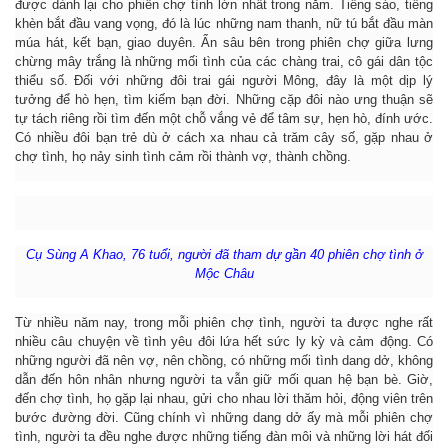
được dành lại cho phiên chợ tình lớn nhất trong năm. Tiếng sáo, tiếng
khèn bắt đầu vang vọng, đó là lúc những nam thanh, nữ tú bắt đầu màn
múa hát, kết bạn, giao duyên. Ẩn sâu bên trong phiên chợ giữa lưng
chừng mây trắng là những mối tình của các chàng trai, cô gái dân tộc
thiểu số. Đối với những đôi trai gái người Mông, đây là một dịp lý
tưởng để hò hẹn, tìm kiếm bạn đời. Những cặp đôi nào ưng thuận sẽ
tự tách riêng rồi tìm đến một chỗ vắng vẻ để tâm sự, hẹn hò, đính ước.
Có nhiều đôi bạn trẻ dù ở cách xa nhau cả trăm cây số, gặp nhau ở
chợ tình, họ nảy sinh tình cảm rồi thành vợ, thành chồng.
Cụ Sùng A Khao, 76 tuổi, người đã tham dự gần 40 phiên chợ tình ở
Mộc Châu
Từ nhiều năm nay, trong mỗi phiên chợ tình, người ta được nghe rất
nhiều câu chuyện về tình yêu đôi lứa hết sức ly kỳ và cảm động. Có
những người đã nên vợ, nên chồng, có những mối tình dang dở, không
dẫn đến hôn nhân nhưng người ta vẫn giữ mối quan hệ bạn bè. Giờ,
đến chợ tình, họ gặp lại nhau, gửi cho nhau lời thăm hỏi, động viên trên
bước đường đời. Cũng chính vì những dang dở ấy mà mỗi phiên chợ
tình, người ta đều nghe được những tiếng đàn môi và những lời hát đối