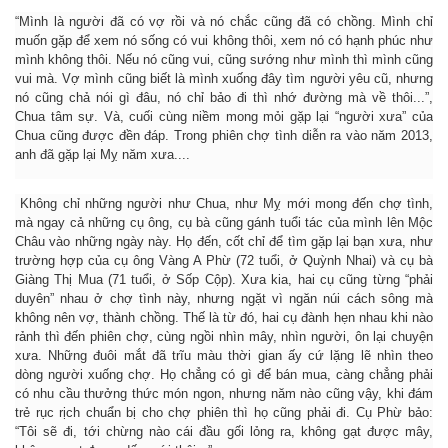
“Mình là người đã có vợ rồi và nó chắc cũng đã có chồng. Mình chỉ
muốn gặp để xem nó sống có vui không thôi, xem nó có hạnh phúc như
mình không thôi. Nếu nó cũng vui, cũng sướng như mình thì mình cũng
vui mà. Vợ mình cũng biết là mình xuống đây tìm người yêu cũ, nhưng
nó cũng chả nói gì đâu, nó chỉ bảo đi thì nhớ đường mà về thôi...”,
Chua tâm sự. Và, cuối cùng niềm mong mỏi gặp lại “người xưa” của
Chua cũng được đền đáp. Trong phiên chợ tình diễn ra vào năm 2013,
anh đã gặp lại Mỵ năm xưa....
Không chỉ những người như Chua, như Mỵ mới mong đến chợ tình,
mà ngay cả những cụ ông, cụ bà cũng gánh tuổi tác của mình lên Mộc
Châu vào những ngày này. Họ đến, cốt chỉ để tìm gặp lại bạn xưa, như
trường hợp của cụ ông Vàng A Phừ (72 tuổi, ở Quỳnh Nhai) và cụ bà
Giàng Thị Mua (71 tuổi, ở Sốp Cộp). Xưa kia, hai cụ cũng từng “phải
duyên” nhau ở chợ tình này, nhưng ngặt vì ngăn núi cách sông mà
không nên vợ, thành chồng. Thế là từ đó, hai cụ đành hẹn nhau khi nào
rảnh thì đến phiên chợ, cùng ngồi nhìn mây, nhìn người, ôn lại chuyện
xưa. Những đuôi mắt đã trĩu màu thời gian ấy cứ lặng lẽ nhìn theo
dòng người xuống chợ. Họ chẳng có gì để bán mua, càng chẳng phải
có nhu cầu thưởng thức món ngon, nhưng năm nào cũng vậy, khi đám
trẻ rục rịch chuẩn bị cho chợ phiên thì họ cũng phải đi. Cụ Phừ bảo:
“Tôi sẽ đi, tới chừng nào cái đầu gối lỏng ra, không gạt được mây,