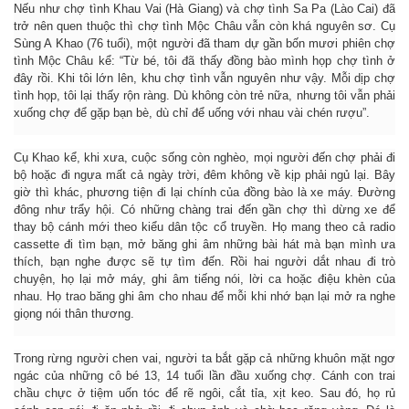
Nếu như chợ tình Khau Vai (Hà Giang) và chợ tình Sa Pa (Lào Cai) đã
trở nên quen thuộc thì chợ tình Mộc Châu vẫn còn khá nguyên sơ. Cụ
Sùng A Khao (76 tuổi), một người đã tham dự gần bốn mươi phiên chợ
tình Mộc Châu kể: “Từ bé, tôi đã thấy đồng bào mình họp chợ tình ở
đây rồi. Khi tôi lớn lên, khu chợ tình vẫn nguyên như vậy. Mỗi dịp chợ
tình họp, tôi lại thấy rộn ràng. Dù không còn trẻ nữa, nhưng tôi vẫn phải
xuống chợ để gặp bạn bè, dù chỉ để uống với nhau vài chén rượu”.
Cụ Khao kể, khi xưa, cuộc sống còn nghèo, mọi người đến chợ phải đi
bộ hoặc đi ngựa mất cả ngày trời, đêm không về kịp phải ngủ lại. Bây
giờ thì khác, phương tiện đi lại chính của đồng bào là xe máy. Đường
đông như trẩy hội. Có những chàng trai đến gần chợ thì dừng xe để
thay bộ cánh mới theo kiểu dân tộc cổ truyền. Họ mang theo cả radio
cassette đi tìm bạn, mở băng ghi âm những bài hát mà bạn mình ưa
thích, bạn nghe được sẽ tự tìm đến. Rồi hai người dắt nhau đi trò
chuyện, họ lại mở máy, ghi âm tiếng nói, lời ca hoặc điệu khèn của
nhau. Họ trao băng ghi âm cho nhau để mỗi khi nhớ bạn lại mở ra nghe
giọng nói thân thương.
Trong rừng người chen vai, người ta bắt gặp cả những khuôn mặt ngơ
ngác của những cô bé 13, 14 tuổi lần đầu xuống chợ. Cánh con trai
chầu chực ở tiệm uốn tóc để rẽ ngôi, cắt tỉa, xịt keo. Sau đó, họ rủ