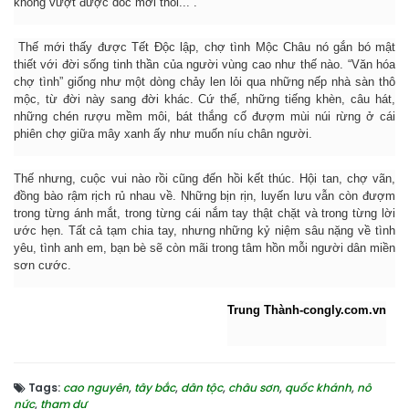
không vượt được dốc mới thôi...”.
Thế mới thấy được Tết Độc lập, chợ tình Mộc Châu nó gắn bó mật
thiết với đời sống tinh thần của người vùng cao như thế nào. “Văn hóa
chợ tình” giống như một dòng chảy len lỏi qua những nếp nhà sàn thô
mộc, từ đời này sang đời khác. Cứ thế, những tiếng khèn, câu hát,
những chén rượu mềm môi, bát thắng cố đượm mùi núi rừng ở cái
phiên chợ giữa mây xanh ấy như muốn níu chân người.
Thế nhưng, cuộc vui nào rồi cũng đến hồi kết thúc. Hội tan, chợ vãn,
đồng bào rậm rịch rủ nhau về. Những bịn rịn, luyến lưu vẫn còn đượm
trong từng ánh mắt, trong từng cái nắm tay thật chặt và trong từng lời
ước hẹn. Tất cả tạm chia tay, nhưng những kỷ niệm sâu nặng về tình
yêu, tình anh em, bạn bè sẽ còn mãi trong tâm hồn mỗi người dân miền
sơn cước.
Trung Thành-congly.com.vn
Tags:
cao nguyên
,
tây bắc
,
dân tộc
,
châu sơn
,
quốc khánh
,
nô
nức
,
tham dự