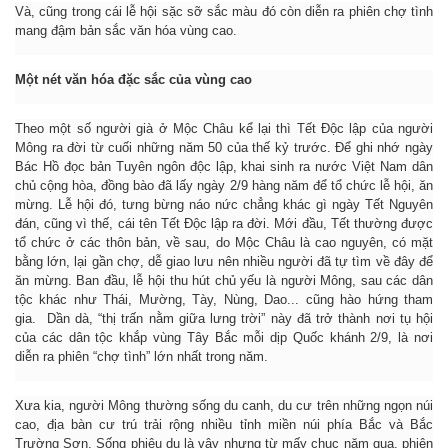
Và, cũng trong cái lễ hội sặc sỡ sắc màu đó còn diễn ra phiên chợ tình
mang đậm bản sắc văn hóa vùng cao.
Một nét văn hóa đặc sắc của vùng cao
Theo một số người già ở Mộc Châu kể lại thì Tết Độc lập của người
Mông ra đời từ cuối những năm 50 của thế kỷ trước. Để ghi nhớ ngày
Bác Hồ đọc bản Tuyên ngôn độc lập, khai sinh ra nước Việt Nam dân
chủ cộng hòa, đồng bào đã lấy ngày 2/9 hàng năm để tổ chức lễ hội, ăn
mừng. Lễ hội đó, tưng bừng náo nức chẳng khác gì ngày Tết Nguyên
đán, cũng vì thế, cái tên Tết Độc lập ra đời. Mới đầu, Tết thường được
tổ chức ở các thôn bản, về sau, do Mộc Châu là cao nguyên, có mặt
bằng lớn, lại gần chợ, dễ giao lưu nên nhiều người đã tự tìm về đây để
ăn mừng. Ban đầu, lễ hội thu hút chủ yếu là người Mông, sau các dân
tộc khác như Thái, Mường, Tày, Nùng, Dao... cũng hào hứng tham
gia. Dần dà, “thị trấn nằm giữa lưng trời” này đã trở thành nơi tụ hội
của các dân tộc khắp vùng Tây Bắc mỗi dịp Quốc khánh 2/9, là nơi
diễn ra phiên “chợ tình” lớn nhất trong năm.
Xưa kia, người Mông thường sống du canh, du cư trên những ngọn núi
cao, địa bàn cư trú trải rộng nhiều tỉnh miền núi phía Bắc và Bắc
Trường Sơn. Sống phiêu du là vậy nhưng từ mấy chục năm qua, phiên