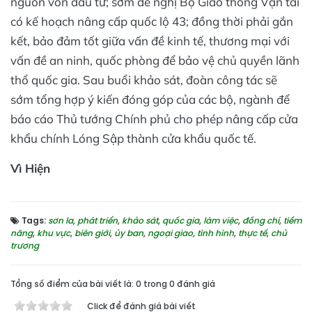
nguồn vốn đầu tư; sớm đề nghị Bộ Giao thông Vận tải
có kế hoạch nâng cấp quốc lộ 43; đồng thời phải gắn
kết, bảo đảm tốt giữa vấn đề kinh tế, thương mại với
vấn đề an ninh, quốc phòng để bảo vệ chủ quyền lãnh
thổ quốc gia. Sau buổi khảo sát, đoàn công tác sẽ
sớm tổng hợp ý kiến đóng góp của các bộ, ngành để
báo cáo Thủ tướng Chính phủ cho phép nâng cấp cửa
khẩu chính Lóng Sập thành cửa khẩu quốc tế.
Vì Hiện
Tags:
sơn la
,
phát triển
,
khảo sát
,
quốc gia
,
làm việc
,
đồng chí
,
tiềm
năng
,
khu vực
,
biên giới
,
ủy ban
,
ngoại giao
,
tình hình
,
thực tế
,
chủ
trương
Tổng số điểm của bài viết là: 0 trong 0 đánh giá
Click để đánh giá bài viết