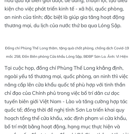
hóa qua lại biên giới được dễ dàng, thuận lợi, tạo điều
kiện cho việc phát triển kinh tế - xã hội, quốc phòng,
an ninh của tỉnh; đặc biệt là giúp gia tăng hoạt động
thương mại, du lịch của nước thứ ba qua Lóng Sập.
Đồng chí Phùng Thế Long thăm, tặng quà chốt phòng, chống dịch Covid-19
mốc 258, Đồn Biên phòng Cửa khẩu Lóng Sập, BĐBP Sơn La. Ảnh: Vì Hiện
Tại cuộc họp, đồng chí Phùng Thế Long khẳng định,
ngoài yếu tố thương mại, quốc phòng, an ninh thì việc
nâng cấp lên cửa khẩu quốc tế phù hợp với tinh thần
chỉ đạo của Chính phủ trong việc bố trí dân cư dọc
tuyến biên giới Việt Nam - Lào và tăng cường hợp tác
quốc tế; đồng thời đề nghị tỉnh Sơn La triển khai quy
hoạch tổng thể cửa khẩu, xác định phạm vi cửa khẩu,
bố trí mặt bằng hoạt động, hạng mục thực hiện và