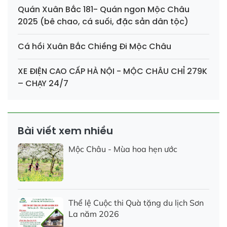
Quán Xuân Bắc 181- Quán ngon Mộc Châu
2025 (bê chao, cá suối, đặc sản dân tộc)
Cá hồi Xuân Bắc Chiềng Đi Mộc Châu
XE ĐIỆN CAO CẤP HÀ NỘI - MỘC CHÂU CHỈ 279K
– CHẠY 24/7
Bài viết xem nhiều
Mộc Châu - Mùa hoa hẹn ước
Thể lệ Cuộc thi Quà tặng du lịch Sơn
La năm 2026