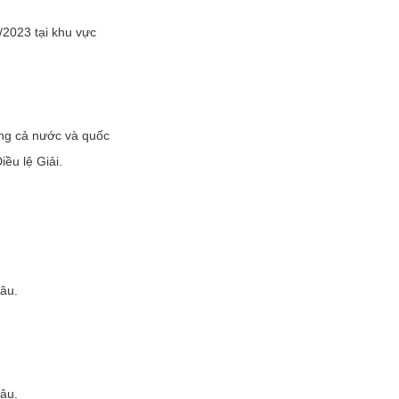
/2023 tại khu vực
ng cả nước và quốc
ều lệ Giải.
âu.
âu.