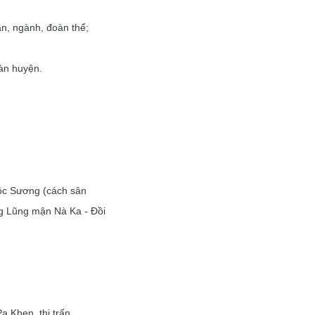
n, ngành, đoàn thể;
bàn huyện.
ộc Sương (cách sân
g Lũng mận Nà Ka - Đồi
a Khen, thị trấn