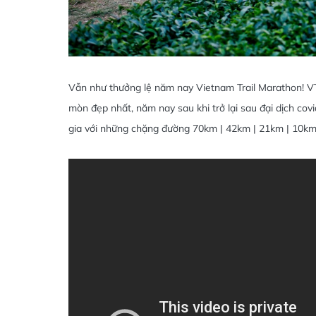
Vẫn như thưởng lệ năm nay Vietnam Trail Marathon! 
mòn đẹp nhất, năm nay sau khi trở lại sau đại dịch c
gia với những chặng đường 70km | 42km | 21km | 10km 