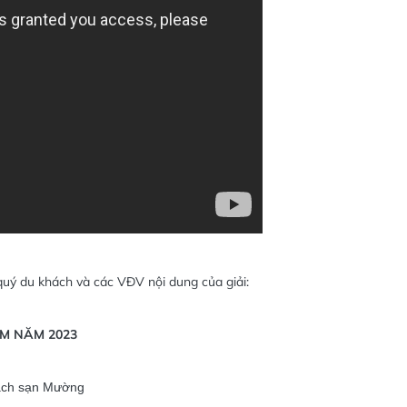
 quý du khách và các VĐV nội dung của giải:
M NĂM 2023
hách sạn Mường