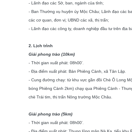
- Lãnh đạo các Sở, ban, ngành của tỉnh;
- Ban Thường vụ huyện ủy Mộc Châu; Lãnh đạo các ba
các cơ quan, đơn vị; UBND các xã, thị trấn;
- Lãnh đạo các công ty, doanh nghiệp đầu tư trên địa 
2. Lịch trình
Giải phong trào (10km)
- Thời gian xuất phát: 08h00’.
- Địa điểm xuất phát: Bản Phiêng Cành, xã Tân Lập.
- Cung đường chạy: từ khu vực gần đồi Chè Ô Long M
bóng Phiêng Cành 2km) chạy qua Phiêng Cành - Thun
chè Trái tim, thị trấn Nông trường Mộc Châu.
Giải phong trào (5km)
- Thời gian xuất phát: 08h00’.
- Địa điểm xuất phát: Thung lũng mận Nà Ka, tiểu khu P