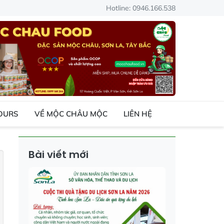
Hotline: 0946.166.538
TOURS
VỀ MỘC CHÂU MỘC
LIÊN HỆ
Bài viết mới