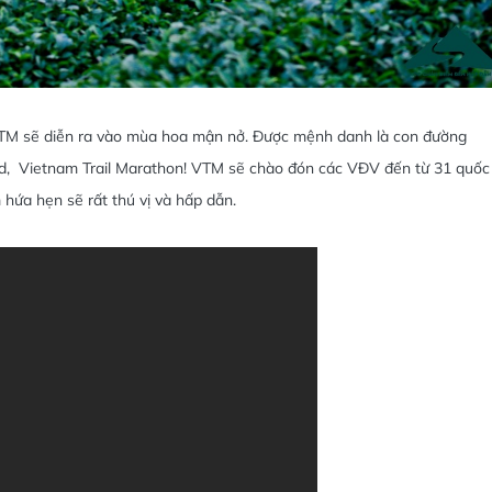
VTM sẽ diễn ra vào mùa hoa mận nở. Được mệnh danh là con đường
ovid, Vietnam Trail Marathon! VTM sẽ chào đón các VĐV đến từ 31 quốc
hứa hẹn sẽ rất thú vị và hấp dẫn.