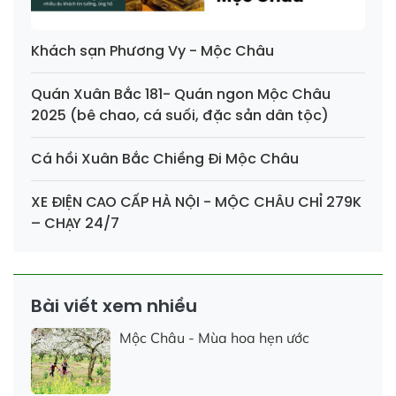
Khách sạn Phương Vy - Mộc Châu
Quán Xuân Bắc 181- Quán ngon Mộc Châu
2025 (bê chao, cá suối, đặc sản dân tộc)
Cá hồi Xuân Bắc Chiềng Đi Mộc Châu
XE ĐIỆN CAO CẤP HÀ NỘI - MỘC CHÂU CHỈ 279K
– CHẠY 24/7
Bài viết xem nhiều
Mộc Châu - Mùa hoa hẹn ước