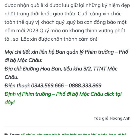
được nhận quà lì xì được lưu giữ lại những kỷ niệm đẹp
nhất trong thời khắc giao thừa. Cuối cùng xin chúc
toàn thể quý vị khách quý ,quý bà con đồng bào một
năm mới 2023 Quý mão an khang thịnh vượng phát
tài, sai Lộc xin được chân thành cảm ơn!
Mọi chi tiết xin liên hệ Ban quản lý Phim trường – Phố
đi bộ Mộc Châu:
Địa chỉ: Đường Hoa Ban, tiểu khu 3/2, TTNT Mộc
Châu.
Điện thoại: 0343.569.666 – 0888.333.869
Định vị Phim trường – Phố đi bộ Mộc Châu click tại
đây!
Tác giả:
Hoàng Anh
Tags:
tổ chức
,
chương trình
,
đặc biệt
,
không khí
,
pháo hoa
,
đi bộ
,