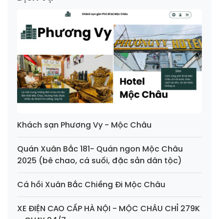
Khách sạn Phương Vy - Mộc Châu
Quán Xuân Bắc 181- Quán ngon Mộc Châu
2025 (bê chao, cá suối, đặc sản dân tộc)
Cá hồi Xuân Bắc Chiềng Đi Mộc Châu
XE ĐIỆN CAO CẤP HÀ NỘI - MỘC CHÂU CHỈ 279K