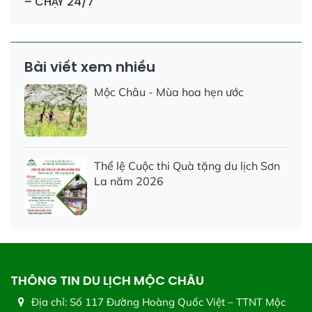
– CHẠY 24/7
Bài viết xem nhiều
Mộc Châu - Mùa hoa hẹn ước
Thể lệ Cuộc thi Quà tặng du lịch Sơn
La năm 2026
THÔNG TIN DU LỊCH MỘC CHÂU
Địa chỉ:
Số 117 Đường Hoàng Quốc Việt – TTNT Mộc