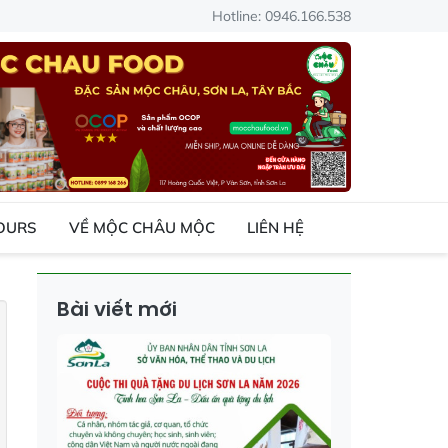
Hotline: 0946.166.538
TOURS
VỀ MỘC CHÂU MỘC
LIÊN HỆ
Bài viết mới