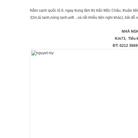
Nằm cạnh quốc lộ 6, ngay trung tâm thị trấn Mộc Châu, thuận tiện
32in,tủ lạnh,nóng lạnh,wifi....và rất nhiều tiện nghi khác), bãi đ
NHÀ NGH
Km73, Tiểu k
ĐT: 0212 366