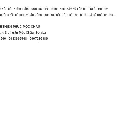
 đến các điểm thăm quan, du lịch. Phòng đẹp, đầy đủ tiện nghi (điều hòa,tivi
ỗ xe rộng rãi, có dịch vụ ăn uống, cafe tại chỗ. Đảm bảo sạch sẽ, giá cả phải chăng...
Ỉ THIÊN PHÚC MỘC CHÂU
hu 3 thị trấn Mộc Châu, Sơn La
9 666 - 0943996568- 0967216886