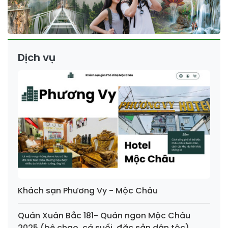
Dịch vụ
Khách sạn Phương Vy - Mộc Châu
Quán Xuân Bắc 181- Quán ngon Mộc Châu
2025 (bê chao, cá suối, đặc sản dân tộc)