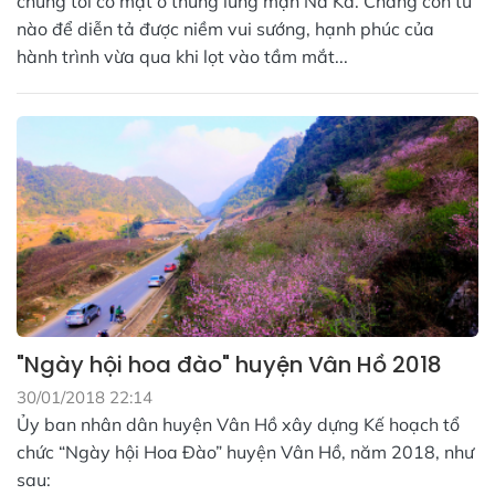
chúng tôi có mặt ở thung lũng mận Nà Ka. Chẳng còn từ
nào để diễn tả được niềm vui sướng, hạnh phúc của
hành trình vừa qua khi lọt vào tầm mắt...
"Ngày hội hoa đào" huyện Vân Hồ 2018
30/01/2018 22:14
Ủy ban nhân dân huyện Vân Hồ xây dựng Kế hoạch tổ
chức “Ngày hội Hoa Đào” huyện Vân Hồ, năm 2018, như
sau: