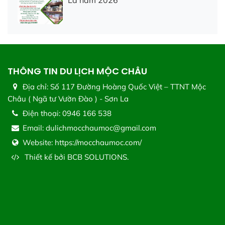
THÔNG TIN DU LỊCH MỘC CHÂU
Địa chỉ:
Số 117 Đường Hoàng Quốc Việt – TTNT Mộc
Châu ( Ngã tư Vườn Đào ) - Sơn La
Điện thoại:
0946 166 538
Email:
dulichmocchaumoc@gmail.com
Website:
https://mocchaumoc.com/
Thiết kế bởi
BCB SOLUTIONS.