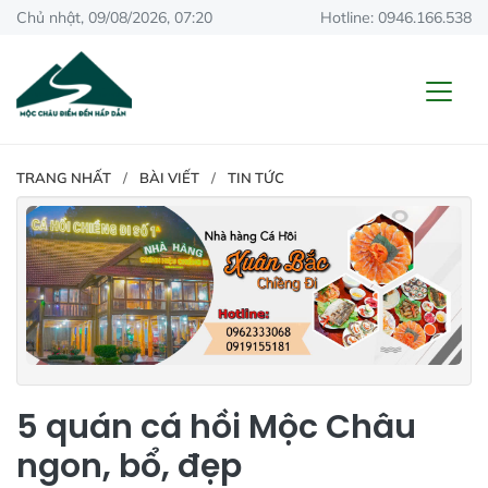
Chủ nhật, 09/08/2026, 07:20
Hotline: 0946.166.538
TRANG NHẤT
BÀI VIẾT
TIN TỨC
5 quán cá hồi Mộc Châu
ngon, bổ, đẹp