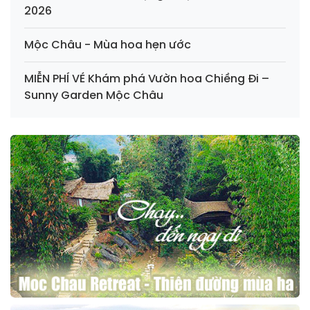
2026
Mộc Châu - Mùa hoa hẹn ước
MIỄN PHÍ VÉ Khám phá Vườn hoa Chiềng Đi –
Sunny Garden Mộc Châu