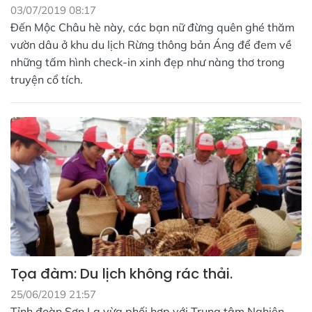
03/07/2019 08:17
Đến Mộc Châu hè này, các bạn nữ đừng quên ghé thăm
vườn dâu ở khu du lịch Rừng thông bản Áng để đem về
những tấm hình check-in xinh đẹp như nàng thơ trong
truyện cổ tích.
Tọa đàm: Du lịch không rác thải.
25/06/2019 21:57
Tỉnh đoàn Sơn La vừa phối hợp với Trung tâm Nghiên