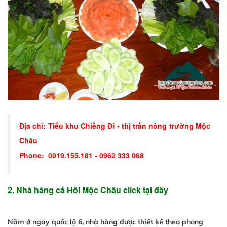
Địa chỉ: Tiểu khu Chiềng Đi - thị trấn nông trường Mộc
Châu
Phone: 0919.155.181 - 0962 333 068
2. Nhà hàng cá Hồi Mộc Châu click tại đây
Nằm ở ngay quốc lộ 6, nhà hàng được thiết kế theo phong