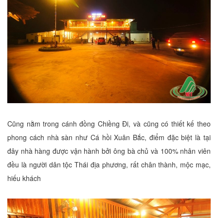
Cũng nằm trong cánh đồng Chiềng Đi, và cũng có thiết kế theo
phong cách nhà sàn như Cá hồi Xuân Bắc, điểm đặc biệt là tại
đây nhà hàng được vận hành bởi ông bà chủ và 100% nhân viên
đều là người dân tộc Thái địa phương, rất chân thành, mộc mạc,
hiếu khách