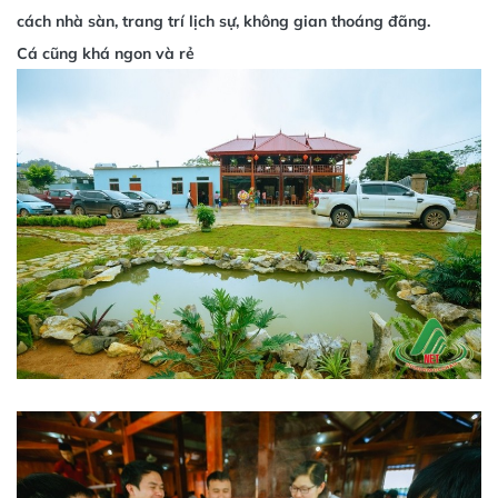
cách nhà sàn, trang trí lịch sự, không gian thoáng đãng.
Cá cũng khá ngon và rẻ