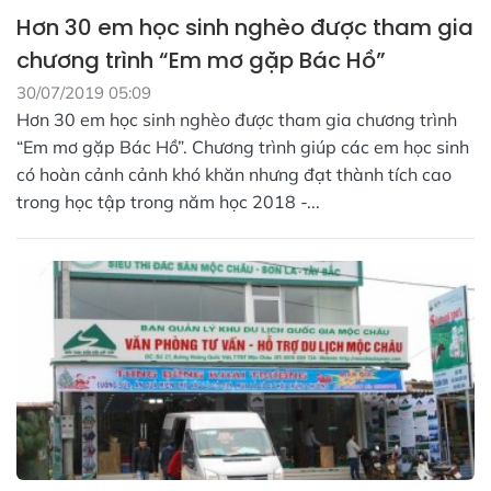
Hơn 30 em học sinh nghèo được tham gia
chương trình “Em mơ gặp Bác Hồ”
30/07/2019 05:09
Hơn 30 em học sinh nghèo được tham gia chương trình
“Em mơ gặp Bác Hồ”. Chương trình giúp các em học sinh
có hoàn cảnh cảnh khó khăn nhưng đạt thành tích cao
trong học tập trong năm học 2018 -...