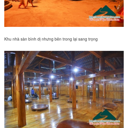
Khu nhà sàn bình dị nhưng bên trong lại sang trọng