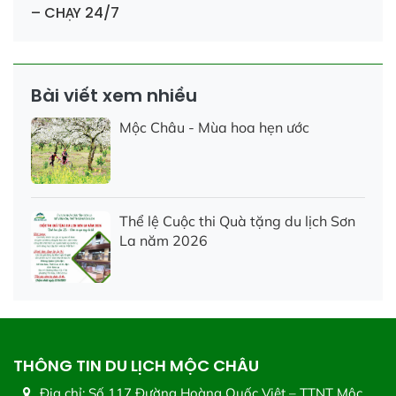
– CHẠY 24/7
Bài viết xem nhiều
Mộc Châu - Mùa hoa hẹn ước
Thể lệ Cuộc thi Quà tặng du lịch Sơn
La năm 2026
THÔNG TIN DU LỊCH MỘC CHÂU
Địa chỉ:
Số 117 Đường Hoàng Quốc Việt – TTNT Mộc