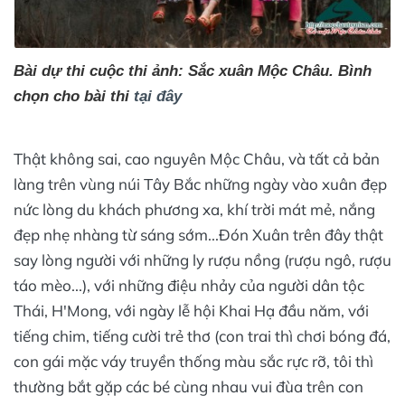
Bài dự thi cuộc thi ảnh: Sắc xuân Mộc Châu. Bình
chọn cho bài thi
tại đây
Thật không sai, cao nguyên Mộc Châu, và tất cả bản
làng trên vùng núi Tây Bắc những ngày vào xuân đẹp
nức lòng du khách phương xa, khí trời mát mẻ, nắng
đẹp nhẹ nhàng từ sáng sớm...Đón Xuân trên đây thật
say lòng người với những ly rượu nồng (rượu ngô, rượu
táo mèo...), với những điệu nhảy của người dân tộc
Thái, H'Mong, với ngày lễ hội Khai Hạ đầu năm, với
tiếng chim, tiếng cười trẻ thơ (con trai thì chơi bóng đá,
con gái mặc váy truyền thống màu sắc rực rỡ, tôi thì
thường bắt gặp các bé cùng nhau vui đùa trên con