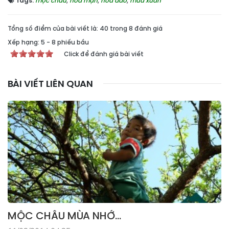
Tags:
mộc châu
,
hoa mận
,
hoa đào
,
mùa xuân
Tổng số điểm của bài viết là: 40 trong 8 đánh giá
Xếp hạng:
5
-
8
phiếu bầu
Click để đánh giá bài viết
BÀI VIẾT LIÊN QUAN
MỘC CHÂU MÙA NHỚ…