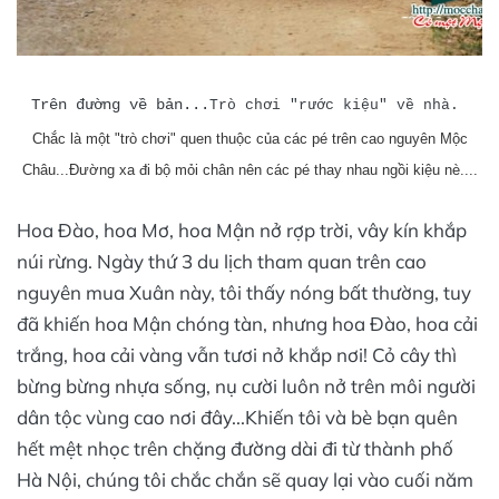
Trên đường về bản...
Trò chơi "rước kiệu" về nhà.
Chắc là một "trò chơi" quen thuộc của các pé trên cao nguyên Mộc
Châu...Đường xa đi bộ mỏi chân nên các pé thay nhau ngồi kiệu nè....
Hoa Đào, hoa Mơ, hoa Mận nở rợp trời, vây kín khắp
núi rừng. Ngày thứ 3 du lịch tham quan trên cao
nguyên mua Xuân này, tôi thấy nóng bất thường, tuy
đã khiến hoa Mận chóng tàn, nhưng hoa Đào, hoa cải
trắng, hoa cải vàng vẫn tươi nở khắp nơi! Cỏ cây thì
bừng bừng nhựa sống, nụ cười luôn nở trên môi người
dân tộc vùng cao nơi đây...Khiến tôi và bè bạn quên
hết mệt nhọc trên chặng đường dài đi từ thành phố
Hà Nội, chúng tôi chắc chắn sẽ quay lại vào cuối năm