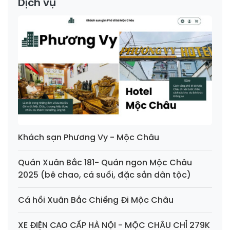
Dịch vụ
Khách sạn Phương Vy - Mộc Châu
Quán Xuân Bắc 181- Quán ngon Mộc Châu
2025 (bê chao, cá suối, đặc sản dân tộc)
Cá hồi Xuân Bắc Chiềng Đi Mộc Châu
XE ĐIỆN CAO CẤP HÀ NỘI - MỘC CHÂU CHỈ 279K