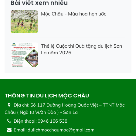
Bài viết xem nhiều
Mộc Châu - Mùa hoa hẹn ước
Thể lệ Cuộc thi Quà tặng du lịch Sơn
La năm 2026
THÔNG TIN DU LỊCH MỘC CHÂU
Địa chỉ:
Số 117 Đường Hoàng Quốc Việt – TTNT Mộc
Châu ( Ngã tư Vườn Đào ) - Sơn La
Điện thoại:
0946 166 538
Email:
dulichmocchaumoc@gmail.com