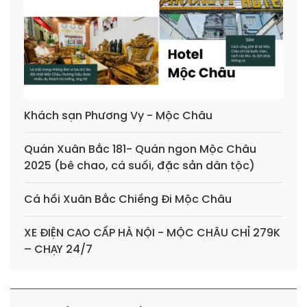
Khách sạn Phương Vy - Mộc Châu
Quán Xuân Bắc 181- Quán ngon Mộc Châu
2025 (bê chao, cá suối, đặc sản dân tộc)
Cá hồi Xuân Bắc Chiềng Đi Mộc Châu
XE ĐIỆN CAO CẤP HÀ NỘI - MỘC CHÂU CHỈ 279K
– CHẠY 24/7