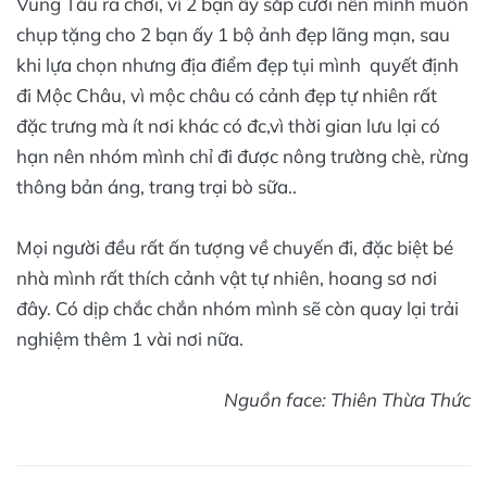
Vũng Tàu ra chơi, vì 2 bạn ấy sắp cưới nên mình muốn
chụp tặng cho 2 bạn ấy 1 bộ ảnh đẹp lãng mạn, sau
khi lựa chọn nhưng địa điểm đẹp tụi mình quyết định
đi Mộc Châu, vì mộc châu có cảnh đẹp tự nhiên rất
đặc trưng mà ít nơi khác có đc,vì thời gian lưu lại có
hạn nên nhóm mình chỉ đi được nông trường chè, rừng
thông bản áng, trang trại bò sữa..
Mọi người đều rất ấn tượng về chuyến đi, đặc biệt bé
nhà mình rất thích cảnh vật tự nhiên, hoang sơ nơi
đây. Có dịp chắc chắn nhóm mình sẽ còn quay lại trải
nghiệm thêm 1 vài nơi nữa.
Nguồn face: Thiên Thừa Thức