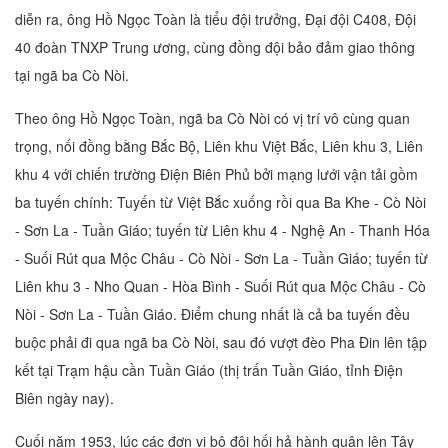
diễn ra, ông Hồ Ngọc Toàn là tiểu đội trưởng, Đại đội C408, Đội
40 đoàn TNXP Trung ương, cùng đồng đội bảo đảm giao thông
tại ngã ba Cò Nòi.
Theo ông Hồ Ngọc Toàn, ngã ba Cò Nòi có vị trí vô cùng quan
trọng, nối đồng bằng Bắc Bộ, Liên khu Việt Bắc, Liên khu 3, Liên
khu 4 với chiến trường Điện Biên Phủ bởi mạng lưới vận tải gồm
ba tuyến chính: Tuyến từ Việt Bắc xuống rồi qua Ba Khe - Cò Nòi
- Sơn La - Tuần Giáo; tuyến từ Liên khu 4 - Nghệ An - Thanh Hóa
- Suối Rút qua Mộc Châu - Cò Nòi - Sơn La - Tuần Giáo; tuyến từ
Liên khu 3 - Nho Quan - Hòa Bình - Suối Rút qua Mộc Châu - Cò
Nòi - Sơn La - Tuần Giáo. Điểm chung nhất là cả ba tuyến đều
buộc phải đi qua ngã ba Cò Nòi, sau đó vượt đèo Pha Đin lên tập
kết tại Trạm hậu cần Tuần Giáo (thị trấn Tuần Giáo, tỉnh Điện
Biên ngày nay).
Cuối năm 1953, lúc các đơn vị bộ đội hối hả hành quân lên Tây