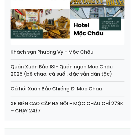
Khách sạn Phương Vy - Mộc Châu
Quán Xuân Bắc 181- Quán ngon Mộc Châu
2025 (bê chao, cá suối, đặc sản dân tộc)
Cá hồi Xuân Bắc Chiềng Đi Mộc Châu
XE ĐIỆN CAO CẤP HÀ NỘI - MỘC CHÂU CHỈ 279K
– CHẠY 24/7