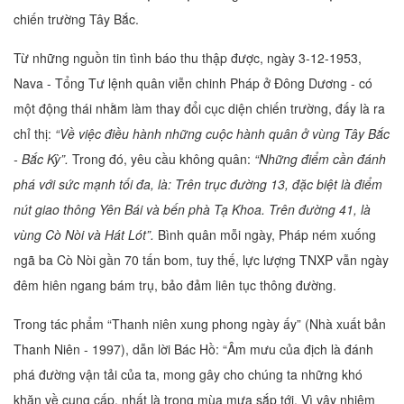
chiến trường Tây Bắc.
Từ những nguồn tin tình báo thu thập được, ngày 3-12-1953,
Nava - Tổng Tư lệnh quân viễn chinh Pháp ở Đông Dương - có
một động thái nhằm làm thay đổi cục diện chiến trường, đấy là ra
chỉ thị:
“Về việc điều hành những cuộc hành quân ở vùng Tây Bắc
- Bắc Kỳ”.
Trong đó, yêu cầu không quân:
“Những điểm cần đánh
phá với sức mạnh tối đa, là: Trên trục đường 13, đặc biệt là điểm
nút giao thông Yên Bái và bến phà Tạ Khoa. Trên đường 41, là
vùng Cò Nòi và Hát Lót”.
Bình quân mỗi ngày, Pháp ném xuống
ngã ba Cò Nòi gần 70 tấn bom, tuy thế, lực lượng TNXP vẫn ngày
đêm hiên ngang bám trụ, bảo đảm liên tục thông đường.
Trong tác phẩm “Thanh niên xung phong ngày ấy” (Nhà xuất bản
Thanh Niên - 1997), dẫn lời Bác Hồ: “Âm mưu của địch là đánh
phá đường vận tải của ta, mong gây cho chúng ta những khó
khăn về cung cấp, nhất là trong mùa mưa sắp tới. Vì vậy nhiệm