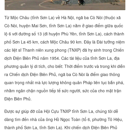
Từ Mộc Châu (tỉnh Sơn La) về Hà Nội, ngã ba Cò Nòi (thuộc xã
Cò Nòi, huyện Mai Sơn, tỉnh Sơn La) nằm ở giao điểm giữa quốc
lộ 6 với đường số 13 (đi huyện Phù Yên, tỉnh Sơn La), cách thành
phố Sơn La 45 km, cách Mộc Châu 90 km. Đây là Đài tưởng niệm
các liệt sĩ Thanh niên xung phong (TNXP) đã hy sinh trong Chiến
dịch Điện Biên Phủ năm 1954. Các tài liệu của tỉnh Sơn La, địa
phương quản lý di tích, cho biết: Thời điểm trước và trong khi diễn
ra Chiến dịch Điện Biên Phủ, ngã ba Cò Nòi là điểm giao thông
quan trọng nhất mà lực lượng không quân Pháp liên tục bắn phá,
nhằm ngăn chặn nguồn tiếp tế sức người, sức của cho mặt trận
Điện Biên Phủ.
Được sự giúp đỡ của Hội Cựu TNXP tỉnh Sơn La, chúng tôi dễ
dàng tìm đến nhà của ông Hồ Ngọc Toàn (tổ 6, phường Tô Hiệu,
thành phố Sơn La, tỉnh Sơn La). Khi chiến dịch Điện Biên Phủ