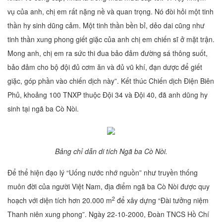
vụ của anh, chị em rất nặng nề và quan trọng. Nó đòi hỏi một tinh
thần hy sinh dũng cảm. Một tinh thần bền bỉ, dẻo dai cũng như
tinh thần xung phong giết giặc của anh chị em chiến sĩ ở mặt trận.
Mong anh, chị em ra sức thi đua bảo đảm đường sá thông suốt,
bảo đảm cho bộ đội đủ cơm ăn và đủ vũ khí, đạn dược để giết
giặc, góp phần vào chiến dịch này”. Kết thúc Chiến dịch Điện Biên
Phủ, khoảng 100 TNXP thuộc Đội 34 và Đội 40, đã anh dũng hy
sinh tại ngã ba Cò Nòi.
Bảng chỉ dẫn di tích Ngã ba Cò Nòi.
Để thể hiện đạo lý “Uống nước nhớ nguồn” như truyền thống
muôn đời của người Việt Nam, địa điểm ngã ba Cò Nòi được quy
2
hoạch với diện tích hơn 20.000 m
để xây dựng “Đài tưởng niệm
Thanh niên xung phong”. Ngày 22-10-2000, Đoàn TNCS Hồ Chí