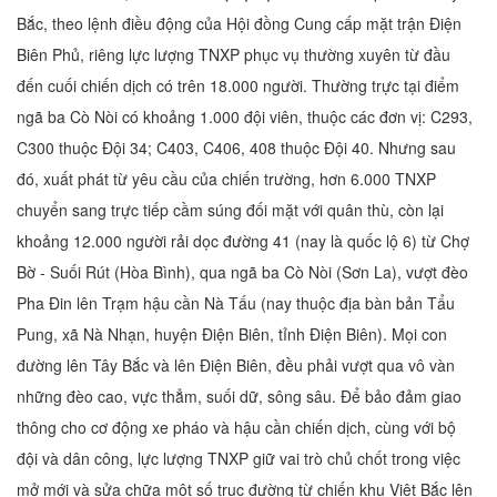
Bắc, theo lệnh điều động của Hội đồng Cung cấp mặt trận Điện
Biên Phủ, riêng lực lượng TNXP phục vụ thường xuyên từ đầu
đến cuối chiến dịch có trên 18.000 người. Thường trực tại điểm
ngã ba Cò Nòi có khoảng 1.000 đội viên, thuộc các đơn vị: C293,
C300 thuộc Đội 34; C403, C406, 408 thuộc Đội 40. Nhưng sau
đó, xuất phát từ yêu cầu của chiến trường, hơn 6.000 TNXP
chuyển sang trực tiếp cầm súng đối mặt với quân thù, còn lại
khoảng 12.000 người rải dọc đường 41 (nay là quốc lộ 6) từ Chợ
Bờ - Suối Rút (Hòa Bình), qua ngã ba Cò Nòi (Sơn La), vượt đèo
Pha Đin lên Trạm hậu cần Nà Tấu (nay thuộc địa bàn bản Tẩu
Pung, xã Nà Nhạn, huyện Điện Biên, tỉnh Điện Biên). Mọi con
đường lên Tây Bắc và lên Điện Biên, đều phải vượt qua vô vàn
những đèo cao, vực thẳm, suối dữ, sông sâu. Để bảo đảm giao
thông cho cơ động xe pháo và hậu cần chiến dịch, cùng với bộ
đội và dân công, lực lượng TNXP giữ vai trò chủ chốt trong việc
mở mới và sửa chữa một số trục đường từ chiến khu Việt Bắc lên