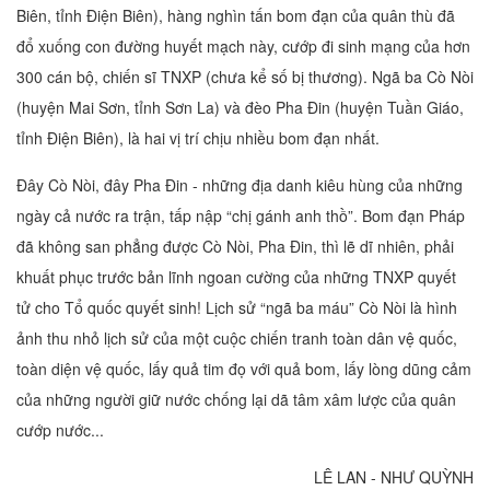
Biên, tỉnh Điện Biên), hàng nghìn tấn bom đạn của quân thù đã
đổ xuống con đường huyết mạch này, cướp đi sinh mạng của hơn
300 cán bộ, chiến sĩ TNXP (chưa kể số bị thương). Ngã ba Cò Nòi
(huyện Mai Sơn, tỉnh Sơn La) và đèo Pha Đin (huyện Tuần Giáo,
tỉnh Điện Biên), là hai vị trí chịu nhiều bom đạn nhất.
Đây Cò Nòi, đây Pha Đin - những địa danh kiêu hùng của những
ngày cả nước ra trận, tấp nập “chị gánh anh thồ”. Bom đạn Pháp
đã không san phẳng được Cò Nòi, Pha Đin, thì lẽ dĩ nhiên, phải
khuất phục trước bản lĩnh ngoan cường của những TNXP quyết
tử cho Tổ quốc quyết sinh! Lịch sử “ngã ba máu” Cò Nòi là hình
ảnh thu nhỏ lịch sử của một cuộc chiến tranh toàn dân vệ quốc,
toàn diện vệ quốc, lấy quả tim đọ với quả bom, lấy lòng dũng cảm
của những người giữ nước chống lại dã tâm xâm lược của quân
cướp nước...
LÊ LAN - NHƯ QUỲNH