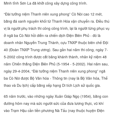
Minh tỉnh Sơn La đã khởi công xây dựng công trình.
“Đài tưởng niệm Thanh niên xung phong” Cò Nòi cao 12 mét,
bằng đá xanh nguyên khối từ Thanh Hóa vận chuyển ra. Điều thú
vị là người phụ trách thi công công trình, lại là người từng phục vụ
ở ngã ba Cò Nòi hồi diễn ra chiến dịch Điện Biên Phủ - đó là
doanh nhân Nguyễn Trung Thành, cựu TNXP thuộc biên chế Đội
40 (Đoàn TNXP Trung ương). Sau gần hai năm thi công, ngày 7-
5-2002 công trình được cắt băng khánh thành, nhân kỷ niệm 48
năm Chiến thắng Điện Biên Phủ (5-1954 - 5-2002). Hai năm sau,
ngày 29-4-2004, “Đài tưởng niệm Thanh niên xung phong” ngã
ba Cò Nòi được Bộ Văn hóa - Thông tin (nay là Bộ Văn hóa, Thể
thao và Du lịch) cấp bằng xếp hạng Di tích Lịch sử quốc gia.
65 năm trước, vào những ngày Xuân Giáp Ngọ (1954), bằng con
đường hôm nay mà sức người sức của đưa lương thực, vũ khí
vào Trạm Hậu cần tiền phương Nà Tấu (nay thuộc huyện Điện