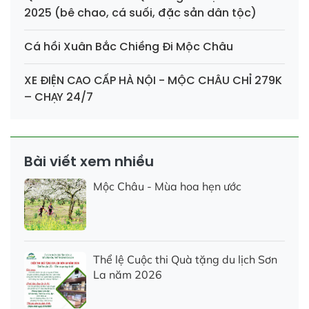
2025 (bê chao, cá suối, đặc sản dân tộc)
Cá hồi Xuân Bắc Chiềng Đi Mộc Châu
XE ĐIỆN CAO CẤP HÀ NỘI - MỘC CHÂU CHỈ 279K
– CHẠY 24/7
Bài viết xem nhiều
Mộc Châu - Mùa hoa hẹn ước
Thể lệ Cuộc thi Quà tặng du lịch Sơn
La năm 2026