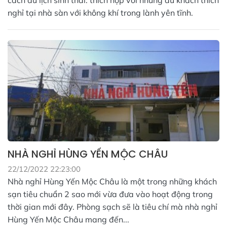
nghỉ tại nhà sàn với không khí trong lành yên tĩnh.
NHÀ NGHỈ HÙNG YẾN MỘC CHÂU
22/12/2022 22:23:00
Nhà nghỉ Hùng Yến Mộc Châu là một trong những khách
sạn tiêu chuẩn 2 sao mới vừa đưa vào hoạt động trong
thời gian mới đây. Phòng sạch sẽ là tiêu chí mà nhà nghỉ
Hùng Yến Mộc Châu mang đến...