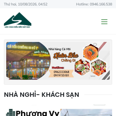
Thứ hai, 10/08/2026, 04:52
Hotline: 0946.166.538
NHÀ NGHỈ- KHÁCH SẠN