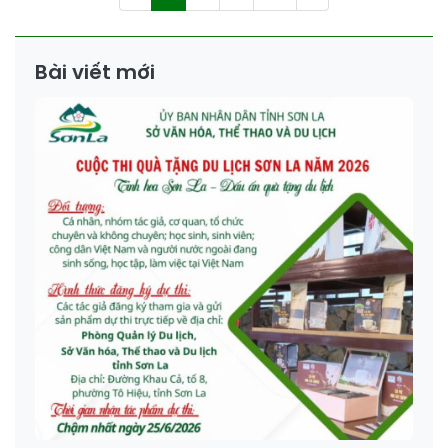
Bài viết mới