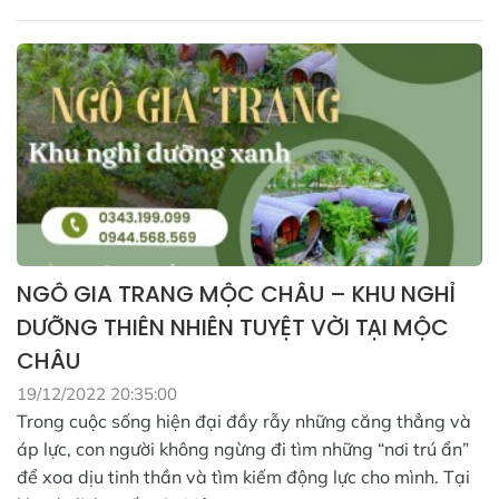
NGÔ GIA TRANG MỘC CHÂU – KHU NGHỈ
DƯỠNG THIÊN NHIÊN TUYỆT VỜI TẠI MỘC
CHÂU
19/12/2022 20:35:00
Trong cuộc sống hiện đại đầy rẫy những căng thẳng và
áp lực, con người không ngừng đi tìm những “nơi trú ẩn”
để xoa dịu tinh thần và tìm kiếm động lực cho mình. Tại