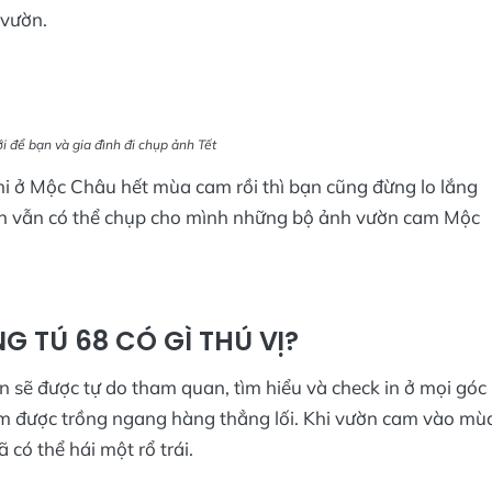
i vườn.
i để bạn và gia đình đi chụp ảnh Tết
i ở Mộc Châu hết mùa cam rồi thì bạn cũng đừng lo lắng
ạn vẫn có thể chụp cho mình những bộ ảnh vườn cam Mộc
TÚ 68 CÓ GÌ THÚ VỊ?
sẽ được tự do tham quan, tìm hiểu và check in ở mọi góc
am được trồng ngang hàng thẳng lối. Khi vườn cam vào mù
ã có thể hái một rổ trái.