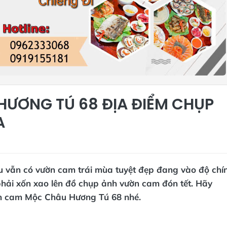
ƯƠNG TÚ 68 ĐỊA ĐIỂM CHỤP
A
vẫn có vườn cam trái mùa tuyệt đẹp đang vào độ chí
 phải xốn xao lên đồ chụp ảnh vườn cam đón tết. Hãy
n cam Mộc Châu Hương Tú 68 nhé.