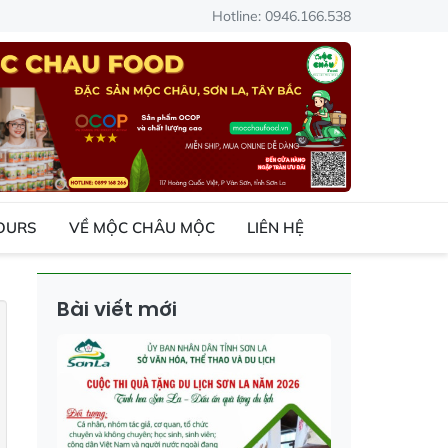
Hotline: 0946.166.538
TOURS
VỀ MỘC CHÂU MỘC
LIÊN HỆ
Bài viết mới