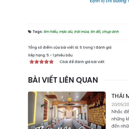
Định vị chỉ đường
Tags:
tìm hiểu
,
mặc dù
,
trái mùa
,
tín đồ
,
chụp ảnh
Tổng số điểm của bài viết là: 5 trong 1 đánh giá
Xếp hạng:
5
-
1
phiếu bầu
Click để đánh giá bài viết
BÀI VIẾT LIÊN QUAN
THÁI 
20/05/2
Nhắc đế
những k
đến nhữn