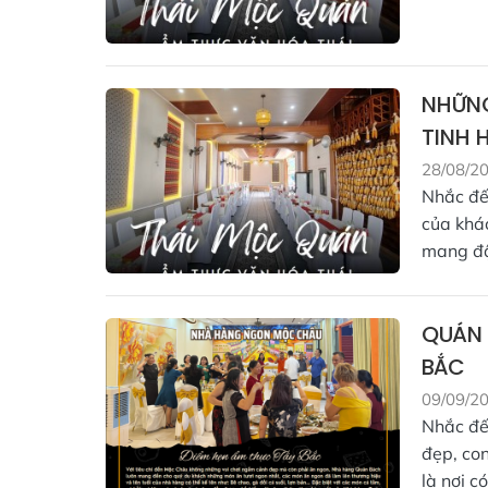
NHỮNG
TINH 
28/08/2
Nhắc đế
của khá
mang đậ
QUÁN 
BẮC
09/09/2
Nhắc đế
đẹp, co
là nơi có