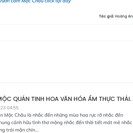
 Vườn cam Mộc Châu click tại đây
Tác giả:
Hoàng An
MỘC QUÁN TINH HOA VĂN HÓA ẨM THỰC THÁI.
023 04:55
n Mộc Châu là nhắc đến những mùa hoa rực rỡ nhắc đến
hung cảnh hữu tình thơ mộng nhắc đến thời tiết mát mẻ nhắc
g trái mận chín...