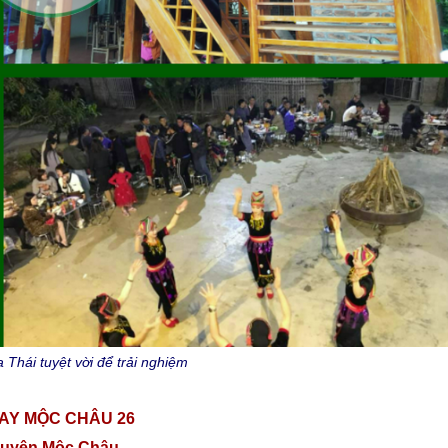
hái tuyệt vời để trải nghiệm
AY MỘC CHÂU 26
 huyện Mộc Châu