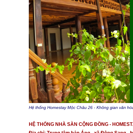
Hệ thống Homestay Mộc Châu 26 - Không gian văn hóa T
HỆ THỐNG NHÀ SÀN CỘNG ĐỒNG - HOMEST
Địa chỉ: Trung tâm bản Áng - xã Đông Sang -