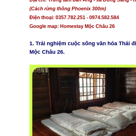
(Cách rừng thông Phoenix 300m)
Điện thoại: 0357.782.251 - 0974.582.584
Google map:
Homestay Mộc Châu 26
1. Trải nghiệm cuộc sống văn hóa Thái đ
Mộc Châu 26.