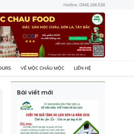
Hotline: 0946.166.538
TOURS
VỀ MỘC CHÂU MỘC
LIÊN HỆ
Bài viết mới