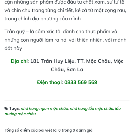
cận những sản phẩm được đầu tư chất xám, sự tử tế
và chỉn chu trong từng chi tiết, kể cả từ một cọng rau,
trong chính địa phương của mình.
Trân quý – là cảm xúc tôi dành cho thực phẩm và
những con người làm ra nó, với thiên nhiên, với mảnh
đất này
Địa chỉ
: 181 Trần Huy Liệu, TT. Mộc Châu, Mộc
Châu, Sơn La
Điện thoại
:
0833 569 569
Tags:
nhà hàng ngon mộc châu
,
nhà hàng lẩu mộc châu
,
lẩu
nướng mộc châu
Tổng số điểm của bài viết là: 0 trong 0 đánh giá