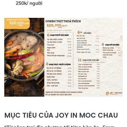
250k/ người
MỤC TIÊU CỦA JOY IN MOC CHAU