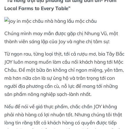
“Từ nông trại địa phương tới từng bàn ăn- From
Local Farms to Every Table”
Chúng mình may mắn được gặp chị Nhung Vũ, một
thành viên sáng lập của Joy và nghe chị tâm sự:
Từ ngọn rau, từng loại thịt, tới cả rượu mơ, bia Tây Bắc
JOY luôn mong muốn làm cầu nối khách hàng tới Mộc
Châu. Để một bữa ăn không chỉ ngon miệng, yên tâm,
mà hơn nữa còn là sự ủng hộ và trân trọng tới con
người địa phương cần cù, nỗ lực để mang tới những
sản phẩm nông nghiệp sạch-lành nhất.
Nếu để nói về giá thực phẩm, chắc chắn JOY không
phải nhà hàng có lợi nhuận tốt. Nhưng chúng tôi thật
lòng tin rằng tất cả khách hàng có quyền được tiếp