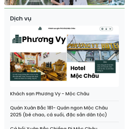
Dịch vụ
Khách sạn Phương Vy - Mộc Châu
Quán Xuân Bắc 181- Quán ngon Mộc Châu
2025 (bê chao, cá suối, đặc sản dân tộc)
Cá hồi Xuân Bắc Chiềng Đi Mộc Châu