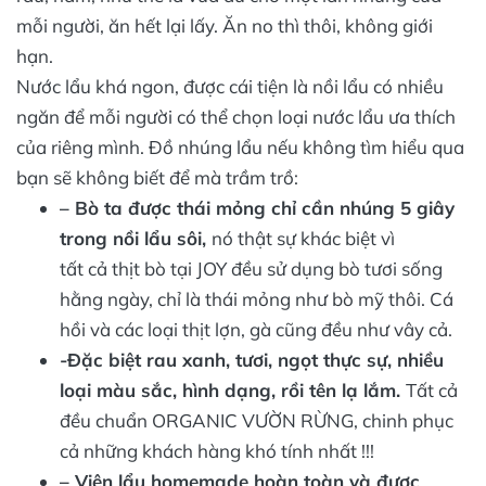
mỗi người, ăn hết lại lấy. Ăn no thì thôi, không giới
hạn.
Nước lẩu khá ngon, được cái tiện là nồi lẩu có nhiều
ngăn để mỗi người có thể chọn loại nước lẩu ưa thích
của riêng mình. Đồ nhúng lẩu nếu không tìm hiểu qua
bạn sẽ không biết để mà trầm trồ:
– Bò ta được thái mỏng chỉ cần nhúng 5 giây
trong nồi lẩu sôi,
nó thật sự khác biệt vì
tất cả thịt bò tại JOY đều sử dụng bò tươi sống
hằng ngày, chỉ là thái mỏng như bò mỹ thôi. Cá
hồi và các loại thịt lợn, gà cũng đều như vây cả.
-Đặc biệt rau xanh, tươi, ngọt thực sự, nhiều
loại màu sắc, hình dạng, rồi tên lạ lắm.
Tất cả
đều chuẩn ORGANIC VƯỜN RỪNG, chinh phục
cả những khách hàng khó tính nhất !!!
– Viên lẩu homemade hoàn toàn và được