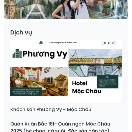
Dịch vụ
Khách sạn Phương Vy - Mộc Châu
Quán Xuân Bắc 181- Quán ngon Mộc Châu
2025 (bê chao, cá suối, đặc sản dân tộc)