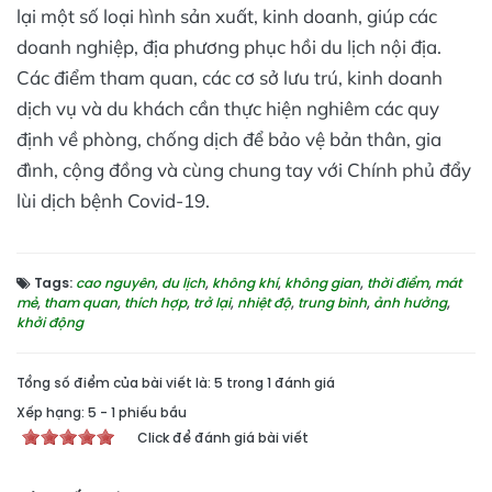
lại một số loại hình sản xuất, kinh doanh, giúp các
doanh nghiệp, địa phương phục hồi du lịch nội địa.
Các điểm tham quan, các cơ sở lưu trú, kinh doanh
dịch vụ và du khách cần thực hiện nghiêm các quy
định về phòng, chống dịch để bảo vệ bản thân, gia
đình, cộng đồng và cùng chung tay với Chính phủ đẩy
lùi dịch bệnh Covid-19.
Tags:
cao nguyên
,
du lịch
,
không khí
,
không gian
,
thời điểm
,
mát
mẻ
,
tham quan
,
thích hợp
,
trở lại
,
nhiệt độ
,
trung bình
,
ảnh hưởng
,
khởi động
Tổng số điểm của bài viết là: 5 trong 1 đánh giá
Xếp hạng:
5
-
1
phiếu bầu
Click để đánh giá bài viết