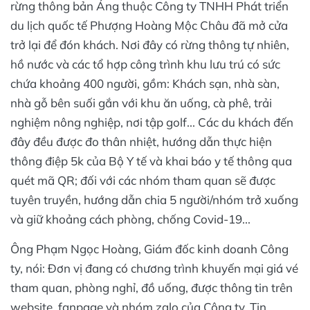
rừng thông bản Áng thuộc Công ty TNHH Phát triển
du lịch quốc tế Phượng Hoàng Mộc Châu đã mở cửa
trở lại để đón khách. Nơi đây có rừng thông tự nhiên,
hồ nước và các tổ hợp công trình khu lưu trú có sức
chứa khoảng 400 người, gồm: Khách sạn, nhà sàn,
nhà gỗ bên suối gắn với khu ăn uống, cà phê, trải
nghiệm nông nghiệp, nơi tập golf... Các du khách đến
đây đều được đo thân nhiệt, hướng dẫn thực hiện
thông điệp 5k của Bộ Y tế và khai báo y tế thông qua
quét mã QR; đối với các nhóm tham quan sẽ được
tuyên truyền, hướng dẫn chia 5 người/nhóm trở xuống
và giữ khoảng cách phòng, chống Covid-19...
Ông Phạm Ngọc Hoàng, Giám đốc kinh doanh Công
ty, nói: Đơn vị đang có chương trình khuyến mại giá vé
tham quan, phòng nghỉ, đồ uống, được thông tin trên
website, fanpage và nhóm zalo của Công ty. Tin