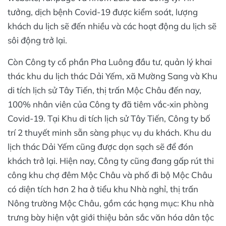
tưởng, dịch bệnh Covid-19 được kiểm soát, lượng
khách du lịch sẽ đến nhiều và các hoạt động du lịch sẽ
sôi động trở lại.
Còn Công ty cổ phần Pha Luông đầu tư, quản lý khai
thác khu du lịch thác Dải Yếm, xã Mường Sang và Khu
di tích lịch sử Tây Tiến, thị trấn Mộc Châu đến nay,
100% nhân viên của Công ty đã tiêm vắc-xin phòng
Covid-19. Tại Khu di tích lịch sử Tây Tiến, Công ty bố
trí 2 thuyết minh sẵn sàng phục vụ du khách. Khu du
lịch thác Dải Yếm cũng được dọn sạch sẽ để đón
khách trở lại. Hiện nay, Công ty cũng đang gấp rút thi
công khu chợ đêm Mộc Châu và phố đi bộ Mộc Châu
có diện tích hơn 2 ha ở tiểu khu Nhà nghỉ, thị trấn
Nông trường Mộc Châu, gồm các hạng mục: Khu nhà
trưng bày hiện vật giới thiệu bản sắc văn hóa dân tộc