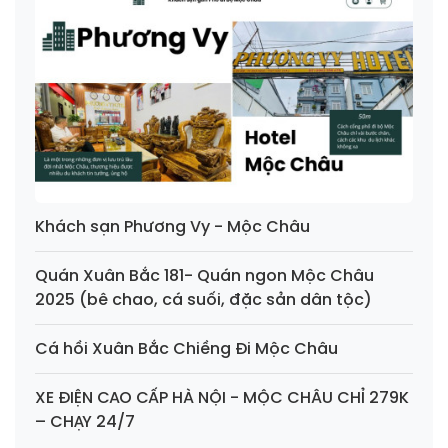
Khách sạn Phương Vy - Mộc Châu
Quán Xuân Bắc 181- Quán ngon Mộc Châu
2025 (bê chao, cá suối, đặc sản dân tộc)
Cá hồi Xuân Bắc Chiềng Đi Mộc Châu
XE ĐIỆN CAO CẤP HÀ NỘI - MỘC CHÂU CHỈ 279K
– CHẠY 24/7