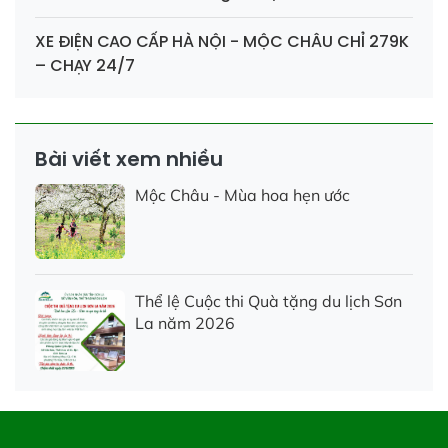
XE ĐIỆN CAO CẤP HÀ NỘI - MỘC CHÂU CHỈ 279K
– CHẠY 24/7
Bài viết xem nhiều
Mộc Châu - Mùa hoa hẹn ước
Thể lệ Cuộc thi Quà tặng du lịch Sơn
La năm 2026