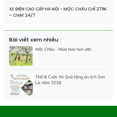
XE ĐIỆN CAO CẤP HÀ NỘI - MỘC CHÂU CHỈ 279K
– CHẠY 24/7
Bài viết xem nhiều
Mộc Châu - Mùa hoa hẹn ước
Thể lệ Cuộc thi Quà tặng du lịch Sơn
La năm 2026