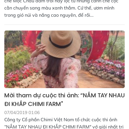
chè Mộc Châu đâm trồi nảy lộc từ những cành chè cọc
cằn chuyển sang màu xanh thẳm. Cứ thế, ươm mình
trong gió núi và nắng cao nguyên, để rồi...
Mời tham dự cuộc thi ảnh: “NẮM TAY NHAU
ĐI KHẮP CHIMI FARM"
07/04/2019 01:06
Công ty Cổ phần Chimi Việt Nam tổ chức cuộc thi ảnh
“NẮM TAY NHAU ĐI KHẮP CHIMI FARM" vớ giải nhất trị