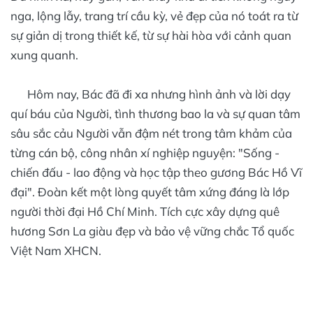
nga, lộng lẫy, trang trí cầu kỳ, vẻ đẹp của nó toát ra từ
sự giản dị trong thiết kế, từ sự hài hòa với cảnh quan
xung quanh.
Hôm nay, Bác đã đi xa nhưng hình ảnh và lời dạy
quí báu của Người, tình thương bao la và sự quan tâm
sâu sắc cảu Người vẫn đậm nét trong tâm khảm của
từng cán bộ, công nhân xí nghiệp nguyện: "Sống -
chiến đấu - lao động và học tập theo gương Bác Hồ Vĩ
đại". Đoàn kết một lòng quyết tâm xứng đáng là lớp
người thời đại Hồ Chí Minh. Tích cực xây dựng quê
hương Sơn La giàu đẹp và bảo vệ vững chắc Tổ quốc
Việt Nam XHCN.