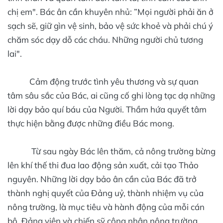
chị em". Bác ân cần khuyên nhủ: ”Mọi người phải ăn ở
sạch sẽ, giữ gìn vệ sinh, bảo vệ sức khoẻ và phải chú ý
chăm sóc dạy dỗ các cháu. Những người chủ tương
lai".
Cảm động trước tình yêu thương và sự quan
tâm sâu sắc của Bác, ai cũng cố ghi lòng tạc dạ những
lời dạy bảo quí báu của Người. Thầm hứa quyết tâm
thực hiện bằng được những điều Bác mong.
Từ sau ngày Bác lên thăm, cả nông trường bừng
lên khí thế thi đua lao động sản xuất, cải tạo Thảo
nguyên. Những lời dạy bảo ân cần của Bác đã trở
thành nghị quyết của Đảng uỷ, thành nhiệm vụ của
nông trường, là mục tiêu và hành động của mỗi cán
bộ, Đảng viên và chiến sỹ công nhân nông trường