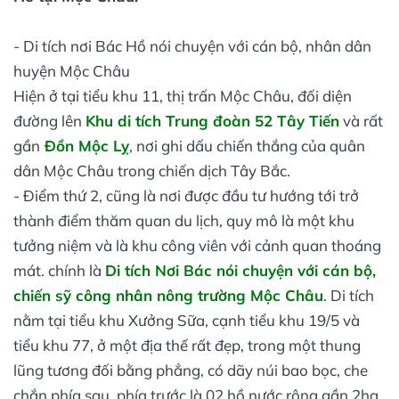
- Di tích nơi Bác Hồ nói chuyện với cán bộ, nhân dân
huyện Mộc Châu
Hiện ở tại tiểu khu 11, thị trấn Mộc Châu, đối diện
đường lên
Khu di tích Trung đoàn 52 Tây Tiến
và rất
gần
Đồn Mộc Lỵ
, nơi ghi dấu chiến thắng của quân
dân Mộc Châu trong chiến dịch Tây Bắc.
- Điểm thứ 2, cũng là nơi được đầu tư hướng tới trở
thành điểm thăm quan du lịch, quy mô là một khu
tưởng niệm và là khu công viên với cảnh quan thoáng
mát. chính là
Di tích Nơi Bác nói chuyện với cán bộ,
chiến sỹ công nhân nông trường Mộc Châu
. Di tích
nằm tại tiểu khu Xưởng Sữa, cạnh tiểu khu 19/5 và
tiểu khu 77, ở một địa thế rất đẹp, trong một thung
lũng tương đối bằng phẳng, có dãy núi bao bọc, che
chắn phía sau, phía trước là 02 hồ nước rộng gần 2ha,