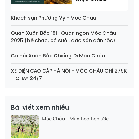
Khách sạn Phương Vy - Mộc Châu
Quán Xuân Bắc 181- Quán ngon Mộc Châu
2025 (bê chao, cá suối, đặc sản dân tộc)
Cá hồi Xuân Bắc Chiềng Đi Mộc Châu
XE ĐIỆN CAO CẤP HÀ NỘI - MỘC CHÂU CHỈ 279K
– CHẠY 24/7
Bài viết xem nhiều
Mộc Châu - Mùa hoa hẹn ước