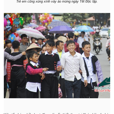
Trẻ em cũng xúng xính váy áo mừng ngày Tết Độc lập.