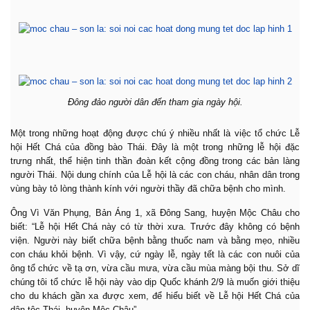
Đông đảo người dân đến tham gia ngày hội.
Một trong những hoạt động được chú ý nhiều nhất là việc tổ chức Lễ
hội Hết Chá của đồng bào Thái. Đây là một trong những lễ hội đặc
trưng nhất, thể hiện tinh thần đoàn kết cộng đồng trong các bản làng
người Thái. Nội dung chính của Lễ hội là các con cháu, nhân dân trong
vùng bày tỏ lòng thành kính với người thầy đã chữa bệnh cho mình.
Ông Vì Văn Phụng, Bản Áng 1, xã Đông Sang, huyện Mộc Châu cho
biết: “Lễ hội Hết Chá này có từ thời xưa. Trước đây không có bệnh
viện. Người này biết chữa bệnh bằng thuốc nam và bằng mẹo, nhiều
con cháu khỏi bệnh. Vì vậy, cứ ngày lễ, ngày tết là các con nuôi của
ông tổ chức về tạ ơn, vừa cầu mưa, vừa cầu mùa màng bội thu. Sở dĩ
chúng tôi tổ chức lễ hội này vào dịp Quốc khánh 2/9 là muốn giới thiệu
cho du khách gần xa được xem, để hiểu biết về Lễ hội Hết Chá của
dân tộc Thái, huyện Mộc Châu”.