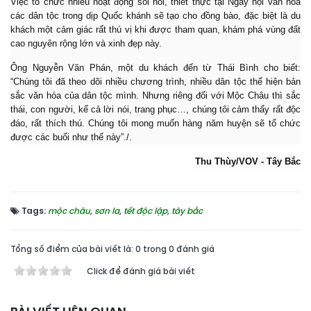
Việc tổ chức nhiều hoạt động sôi nổi, thiết thực tại Ngày hội văn hóa
các dân tộc trong dịp Quốc khánh sẽ tạo cho đồng bào, đặc biệt là du
khách một cảm giác rất thú vị khi được tham quan, khám phá vùng đất
cao nguyên rộng lớn và xinh đẹp này.
Ông Nguyễn Văn Phán, một du khách đến từ Thái Bình cho biết:
“Chúng tôi đã theo dõi nhiều chương trình, nhiều dân tộc thể hiện bản
sắc văn hóa của dân tộc mình. Nhưng riêng đối với Mộc Châu thì sắc
thái, con người, kể cả lời nói, trang phục…, chúng tôi cảm thấy rất độc
đáo, rất thích thú. Chúng tôi mong muốn hàng năm huyện sẽ tổ chức
được các buổi như thế này”./.
Thu Thùy/VOV - Tây Bắc
Tags:
mộc châu
,
sơn la
,
tết độc lập
,
tây bắc
Tổng số điểm của bài viết là: 0 trong 0 đánh giá
Click để đánh giá bài viết