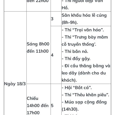
đến 22h00
- Thi người đẹp Vân
Hồ.
Sân khấu hóa lễ cúng
3
(8h-9h).
- Thi “Trại văn hóa”.
- Thi “Trưng bày mâm
Sáng 8h00
cỗ truyền thống’.
đến 11h00
- Thi bắn nỏ.
4
- Thi đẩy gậy.
- Đi cầu thăng bằng và
leo dây (dành cho du
khách).
Ngày 18/3
- Hội “Bắt cá”.
- Thi “Thêu khăn piêu”.
Chiều
- Múa sạp cộng đồng
14h00 đến
5
(14h30).
17h00