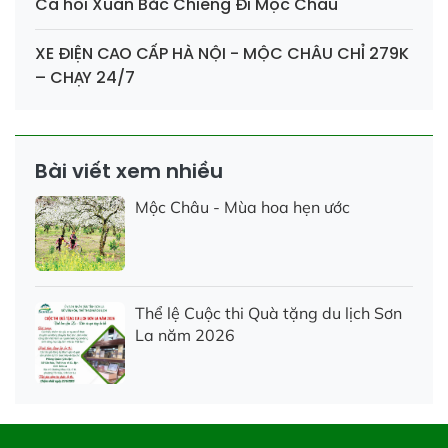
Cá hồi Xuân Bắc Chiềng Đi Mộc Châu
XE ĐIỆN CAO CẤP HÀ NỘI - MỘC CHÂU CHỈ 279K
– CHẠY 24/7
Bài viết xem nhiều
Mộc Châu - Mùa hoa hẹn ước
Thể lệ Cuộc thi Quà tặng du lịch Sơn
La năm 2026