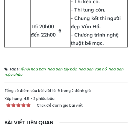
- Thi kéo co.
- Thi tung còn.
- Chung kết thi người
Tối 20h00
đẹp Vân Hồ.
6
đến 22h00
- Chương trình nghệ
thuật bế mạc.
Tags:
lễ hội hoa ban
,
hoa ban tây bắc
,
hoa ban vân hồ
,
hoa ban
mộc châu
Tổng số điểm của bài viết là: 9 trong 2 đánh giá
Xếp hạng:
4.5
-
2
phiếu bầu
Click để đánh giá bài viết
BÀI VIẾT LIÊN QUAN