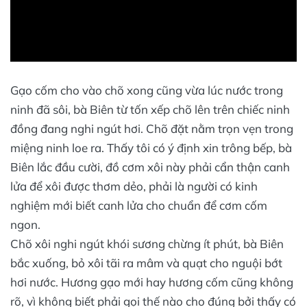
Gạo cốm cho vào chõ xong cũng vừa lúc nước trong
ninh đã sôi, bà Biên từ tốn xếp chõ lên trên chiếc ninh
đồng đang nghi ngút hơi. Chõ đặt nằm trọn vẹn trong
miệng ninh loe ra. Thấy tôi có ý định xin trông bếp, bà
Biên lắc đầu cười, đồ cơm xôi này phải cẩn thận canh
lửa để xôi được thơm dẻo, phải là người có kinh
nghiệm mới biết canh lửa cho chuẩn để cơm cốm
ngon.
Chõ xôi nghi ngút khói sương chừng ít phút, bà Biên
bắc xuống, bỏ xôi tãi ra mâm và quạt cho nguội bớt
hơi nước. Hương gạo mới hay hương cốm cũng không
rõ, vì không biết phải gọi thế nào cho đúng bởi thấy có