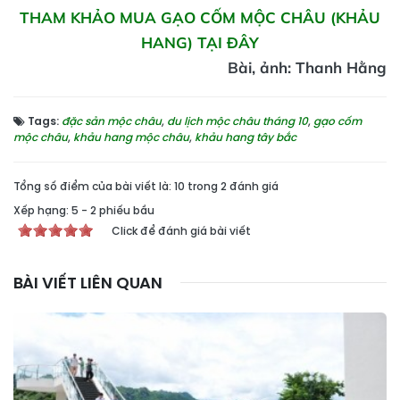
THAM KHẢO MUA GẠO CỐM MỘC CHÂU (KHẢU
HANG) TẠI ĐÂY
Bài, ảnh: Thanh Hằng
Tags:
đặc sản mộc châu
,
du lịch mộc châu tháng 10
,
gạo cốm
mộc châu
,
khảu hang mộc châu
,
khảu hang tây bắc
Tổng số điểm của bài viết là: 10 trong 2 đánh giá
Xếp hạng:
5
-
2
phiếu bầu
Click để đánh giá bài viết
BÀI VIẾT LIÊN QUAN