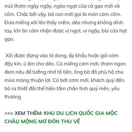
mùi thơm ngậy ngậy, ngào ngạt của cả gạo mới và
cốm. Chắc bởi vậy, bà con mới gọi là món cơm cốm.
Đưa miếng xôi lên thấy mềm, dẻo nhưng không dính
tay, khi ăn cảm nhận được vị ngọt, vị ngậy, bùi của hạt
gạo.
Xôi được đựng vào lá dong, ếp khẩu hoặc giỏ cơm
đậy kín, ủ ấm cho dẻo. Có miếng cơm mới, thơm ngon
đem nấu để tưởng nhớ tổ tiên, ông bà đã phù hộ cho
mùa màng thuận lợi. Có bát cơm mới, khách quý đến,
bỏ ra thiết đãi thể hiện tấm chân tình quý mến, yêu
thương
>>> XEM THÊM:
KHU DU LỊCH QUỐC GIA MỘC
CHÂU MỘNG MƠ ĐÓN THU VỀ