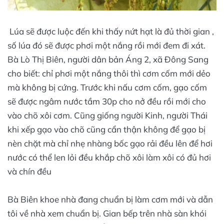
Lúa sẽ được luộc đến khi thấy nứt hạt là đủ thời gian ,
số lúa đó sẽ được phơi một nắng rồi mới đem đi xát.
Bà Lò Thị Biên, người dân bản Áng 2, xã Đông Sang
cho biết: chỉ phơi một nắng thôi thì cơm cốm mới dẻo
mà không bị cứng. Trước khi nấu cơm cốm, gạo cốm
sẽ được ngâm nước tầm 30p cho nở đều rồi mới cho
vào chõ xôi cơm. Cũng giống người Kinh, người Thái
khi xếp gạo vào chõ cũng cẩn thận không để gạo bị
nèn chặt mà chỉ nhẹ nhàng bốc gạo rải đều lên để hơi
nước có thể len lỏi đều khắp chõ xôi làm xôi có đủ hơi
và chín đều
Bà Biên khoe nhà đang chuẩn bị làm cơm mới và dẫn
tôi về nhà xem chuẩn bị. Gian bếp trên nhà sàn khói