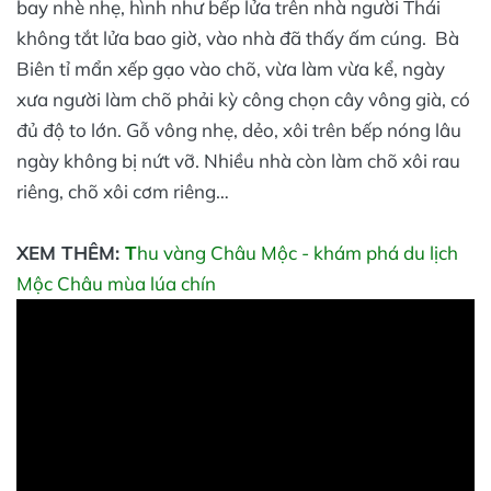
bay nhè nhẹ, hình như bếp lửa trên nhà người Thái
không tắt lửa bao giờ, vào nhà đã thấy ấm cúng. Bà
Biên tỉ mẩn xếp gạo vào chõ, vừa làm vừa kể, ngày
xưa người làm chõ phải kỳ công chọn cây vông già, có
đủ độ to lớn. Gỗ vông nhẹ, dẻo, xôi trên bếp nóng lâu
ngày không bị nứt vỡ. Nhiều nhà còn làm chõ xôi rau
riêng, chõ xôi cơm riêng…
XEM THÊM:
T
hu vàng Châu Mộc - khám phá du lịch
Mộc Châu mùa lúa chín