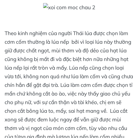
Theo kinh nghiệm của người Thái lúa được chọn làm
cơm cốm thường là lúa nếp bởi vì loại lúa này thường
giữ được chất ngọt, mùi thơm và độ dẻo của hạt lúa
cũng không bị mất đi và đặc biệt hơn nữa những hạt
lúa nếp lại rất tròn và mẩy. Lúa nếp cũng chọn loại
vừa tới, không non quá như lúa làm cốm và cũng chưa
chín hẳn để gặt đại trà. Lúa làm cơm cốm được chọn tỉ
mẩn chứ không cắt ào ào, việc này thấy giao chủ yếu
cho phụ nữ, với sự cẩn thận và tài khéo, chị em sẽ
chọn cắt bông lúa to, mẩy, sai hạt mang về. Lúa cắt
xong sẽ được đem luộc ngay để vẫn giữ được mùi
thơm và vị ngọt của món cơm cốm, tùy vào nhu cầu
của từng gia đình mà lượng lúa nếp làm cốm nhiều