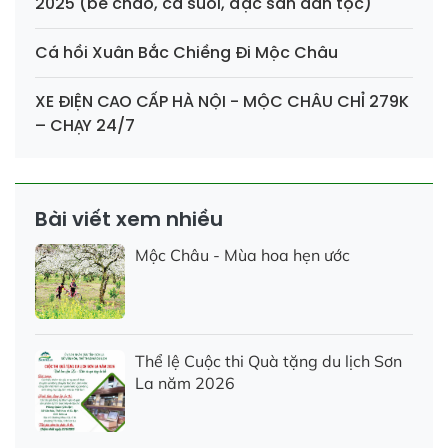
2025 (bê chao, cá suối, đặc sản dân tộc)
Cá hồi Xuân Bắc Chiềng Đi Mộc Châu
XE ĐIỆN CAO CẤP HÀ NỘI - MỘC CHÂU CHỈ 279K
– CHẠY 24/7
Bài viết xem nhiều
Mộc Châu - Mùa hoa hẹn ước
Thể lệ Cuộc thi Quà tặng du lịch Sơn
La năm 2026