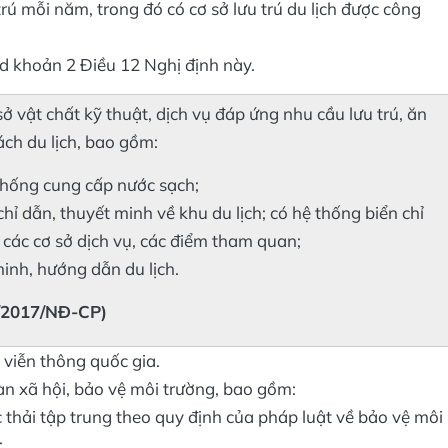
trú mỗi năm, trong đó có cơ sở lưu trú du lịch được công
à d khoản 2 Điều 12 Nghị định này.
sở vật chất kỹ thuật, dịch vụ đáp ứng nhu cầu lưu trú, ăn
ch du lịch, bao gồm:
 thống cung cấp nước sạch;
chỉ dẫn, thuyết minh về khu du lịch; có hệ thống biển chỉ
 các cơ sở dịch vụ, các điểm tham quan;
inh, hướng dẫn du lịch.
8/2017/NĐ-CP)
 viễn thông quốc gia.
oàn xã hội, bảo vệ môi trường, bao gồm:
c thải tập trung theo quy định của pháp luật về bảo vệ môi
;