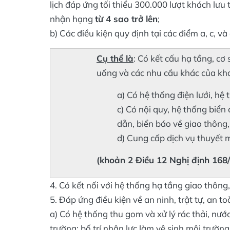
lịch đáp ứng tối thiểu 300.000 lượt khách lưu 
nhận hạng
từ 4 sao trở lên
;
b) Các điều kiện quy định tại các điểm a, c, v
Cụ thể là
: Có kết cấu hạ tầng, cơ 
uống và các nhu cầu khác của khá
a) Có hệ thống điện lưới, hệ
c) Có nội quy, hệ thống biển 
dẫn, biển báo về giao thông,
d) Cung cấp dịch vụ thuyết m
(khoản 2 Điều 12 Nghị định 16
4. Có kết nối với hệ thống hạ tầng giao thông,
5. Đáp ứng điều kiện về an ninh, trật tự, an t
a) Có hệ thống thu gom và xử lý rác thải, nướ
trường; bố trí nhân lực làm vệ sinh môi trường