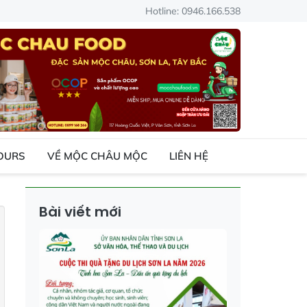
Hotline: 0946.166.538
TOURS
VỀ MỘC CHÂU MỘC
LIÊN HỆ
Bài viết mới