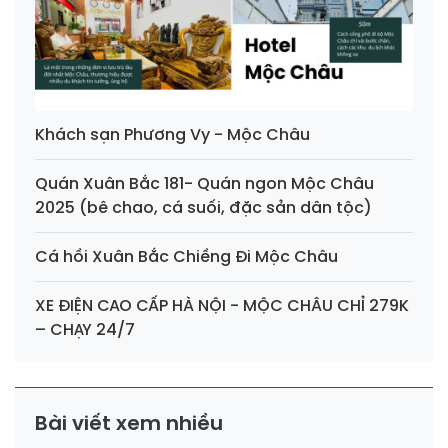
Khách sạn Phương Vy - Mộc Châu
Quán Xuân Bắc 181- Quán ngon Mộc Châu
2025 (bê chao, cá suối, đặc sản dân tộc)
Cá hồi Xuân Bắc Chiềng Đi Mộc Châu
XE ĐIỆN CAO CẤP HÀ NỘI - MỘC CHÂU CHỈ 279K
– CHẠY 24/7
Bài viết xem nhiều