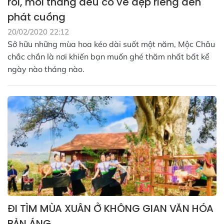
rồi, mỗi tháng đều có vẻ đẹp riêng đến
phát cuồng
20/02/2020 22:12
Sở hữu những mùa hoa kéo dài suốt một năm, Mộc Châu
chắc chắn là nơi khiến bạn muốn ghé thăm nhất bất kể
ngày nào tháng nào.
ĐI TÌM MÙA XUÂN Ở KHÔNG GIAN VĂN HÓA
BẢN ÁNG