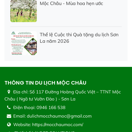
Mộc Châu - Mùa hoa hẹn ước
Thể lệ Cuộc thi Quà tặng du lịch Sơn
La năm 2026
THÔNG TIN DU LỊCH MỘC CHÂU
Địa chỉ:
Số 117 Đường Hoàng Quốc Việt – TTNT Mộc
Châu ( Ngã tư Vườn Đào ) - Sơn La
Điện thoại:
0946 166 538
Email:
dulichmocchaumoc@gmail.com
Website:
https://mocchaumoc.com/