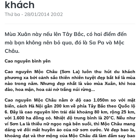
khách
Thứ ba - 28/01/2014 20:02
Mùa Xuân này nếu lên Tây Bắc, có hai điểm đến
mà bạn không nên bỏ qua, đó là Sa Pa và Mộc
Châu.
Cao nguyên
bình yên
Cao nguyên Mộc Châu (Sơn La) luôn thu hút du khách
phương xa bởi cảnh sắc thiên nhiên tuyệt đẹp bất kể là mùa
nào trong năm. Nhưng đẹp nhất là vào mùa Xuân, khi hoa
đào, hoa mận, hoa cải nở trắng núi rừng...
Cao nguyên Mộc Châu nằm ở độ cao 1.050m so với mặt
biển, cách Hà Nội gần 200 km về phía Tây Bắc theo Quốc lộ
6. Đây là cao nguyên lớn trải dài khoảng 80 km, rộng 25 km,
với 1.600 ha đồng cỏ. Nhiệt độ trung bình là 20°C. Nếu như
ví Sơn La là thiếu nữ ngọc ngà bên suối, thì Mộc Châu mang
dáng vẻ đôi mắt huyền ảo của nữ sơn cước. Vẻ đẹp bao la,
khoáng đạt và thơ mộng của Mộc Châu đã làm đắm say bao