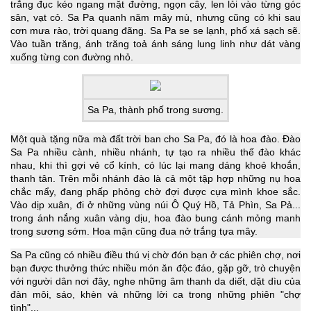
trắng đục kéo ngang mặt đường, ngọn cây, len lỏi vào từng góc
sân, vạt cỏ. Sa Pa quanh năm mây mù, nhưng cũng có khi sau
cơn mưa rào, trời quang đãng. Sa Pa se se lạnh, phố xá sạch sẽ.
Vào tuần trăng, ánh trăng toả ánh sáng lung linh như dát vàng
xuống từng con đường nhỏ.
Sa Pa, thành phố trong sương.
Một quà tặng nữa mà đất trời ban cho Sa Pa, đó là hoa đào. Đào
Sa Pa nhiều cành, nhiều nhánh, tự tạo ra nhiều thế đào khác
nhau, khi thì gợi vẻ cổ kính, có lúc lại mang dáng khoẻ khoắn,
thanh tân. Trên mỗi nhánh đào là cả một tập hợp những nụ hoa
chắc mẩy, đang phấp phỏng chờ đợi được cựa mình khoe sắc.
Vào dịp xuân, đi ở những vùng núi Ô Quý Hồ, Tả Phìn, Sa Pả...
trong ánh nắng xuân vàng dịu, hoa đào bung cánh mỏng manh
trong sương sớm. Hoa mận cũng đua nở trắng tựa mây.
Sa Pa cũng có nhiều điều thú vị chờ đón bạn ở các phiên chợ, nơi
bạn được thưởng thức nhiều món ăn độc đáo, gặp gỡ, trò chuyện
với người dân nơi đây, nghe những âm thanh da diết, dặt dìu của
đàn môi, sáo, khèn và những lời ca trong những phiên "chợ
tình"...