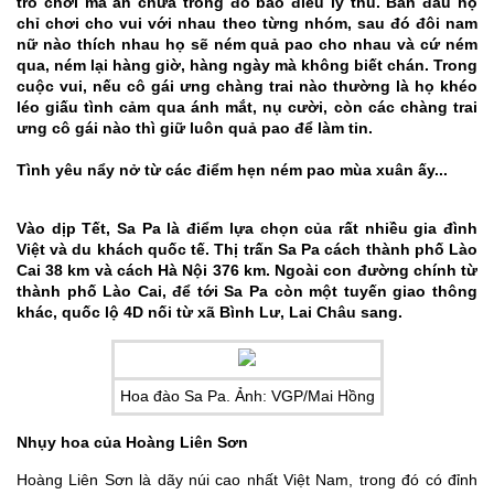
trò chơi mà ẩn chứa trong đó bao điều lý thú. Ban đầu họ
chỉ chơi cho vui với nhau theo từng nhóm, sau đó đôi nam
nữ nào thích nhau họ sẽ ném quả pao cho nhau và cứ ném
qua, ném lại hàng giờ, hàng ngày mà không biết chán. Trong
cuộc vui, nếu cô gái ưng chàng trai nào thường là họ khéo
léo giấu tình cảm qua ánh mắt, nụ cười, còn các chàng trai
ưng cô gái nào thì giữ luôn quả pao để làm tin.
Tình yêu nẩy nở từ các điểm hẹn ném pao mùa xuân ấy...
Vào dịp Tết, Sa Pa là điểm lựa chọn của rất nhiều gia đình
Việt và du khách quốc tế. Thị trấn Sa Pa cách thành phố Lào
Cai 38 km và cách Hà Nội 376 km. Ngoài con đường chính từ
thành phố Lào Cai, để tới Sa Pa còn một tuyến giao thông
khác, quốc lộ 4D nối từ xã Bình Lư, Lai Châu sang.
Hoa đào Sa Pa. Ảnh: VGP/Mai Hồng
Nhụy hoa của Hoàng Liên Sơn
Hoàng Liên Sơn là dãy núi cao nhất Việt Nam, trong đó có đỉnh