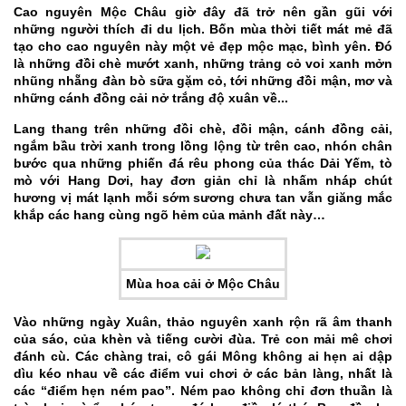
Cao nguyên Mộc Châu giờ đây đã trở nên gần gũi với
những người thích đi du lịch. Bốn mùa thời tiết mát mẻ đã
tạo cho cao nguyên này một vẻ đẹp mộc mạc, bình yên. Đó
là những đồi chè mướt xanh, những trảng cỏ voi xanh mởn
nhũng nhẵng đàn bò sữa gặm cỏ, tới những đồi mận, mơ và
những cánh đồng cải nở trắng độ xuân về...
Lang thang trên những đồi chè, đồi mận, cánh đồng cải,
ngắm bầu trời xanh trong lồng lộng từ trên cao, nhón chân
bước qua những phiến đá rêu phong của thác Dải Yếm, tò
mò với Hang Dơi, hay đơn giản chỉ là nhấm nháp chút
hương vị mát lạnh mỗi sớm sương chưa tan vẫn giăng mắc
khắp các hang cùng ngõ hẻm của mảnh đất này…
Mùa hoa cải ở Mộc Châu
Vào những ngày Xuân, thảo nguyên xanh rộn rã âm thanh
của sáo, của khèn và tiếng cười đùa. Trẻ con mải mê chơi
đánh cù. Các chàng trai, cô gái Mông không ai hẹn ai dập
dìu kéo nhau về các điểm vui chơi ở các bản làng, nhất là
các “điểm hẹn ném pao”. Ném pao không chỉ đơn thuần là