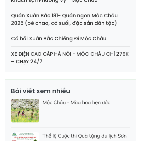
Khách sạn Phương Vy - Mộc Châu
Quán Xuân Bắc 181- Quán ngon Mộc Châu
2025 (bê chao, cá suối, đặc sản dân tộc)
Cá hồi Xuân Bắc Chiềng Đi Mộc Châu
XE ĐIỆN CAO CẤP HÀ NỘI - MỘC CHÂU CHỈ 279K
– CHẠY 24/7
Bài viết xem nhiều
Mộc Châu - Mùa hoa hẹn ước
Thể lệ Cuộc thi Quà tặng du lịch Sơn