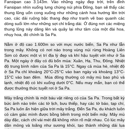
Fansipan cao 3.143m. Vào những ngày đẹp trời, trên đỉnh
Fansipan nhìn xuống lưng chừng núi phía Đông, bạn sẽ thấy các
thung lũng uốn cong xuống như những cánh hoa hướng lên trời
cao, các dải ruộng bậc thang đẹp như tranh vẽ bao quanh các
dòng suối lớn như những sợi chỉ trắng dài. Ở đúng nơi các miệng
thung lũng này dâng lên và quây lại như tâm của một đài hoa,
nhụy hoa, đó chính là Sa Pa.
Nằm ở độ cao 1.600m so với mực nước biển, Sa Pa như lẫn
trong mây. Không có nơi nào trong vùng núi rừng Hoàng Liên
Sơn có được một vị trí địa lý đẹp và khí hậu tuyệt vời như ở Sa
Pa. Một ngày ở đây có đủ bốn mùa: Xuân, Hạ, Thu, Đông. Nhiệt
độ trung bình năm của Sa Pa là 15°C. Ngay cả mùa hè, nhiệt độ
ở Sa Pa chỉ khoảng 20°C-25°C vào ban ngày và khoảng 13°C-
15°C vào ban đêm. Mùa đông thường có mây mù bao phủ và
lạnh, nhiệt độ có khi xuống dưới 0°C. Nếu may mắn, bạn có thể
được thưởng thức tuyết rơi ở Sa Pa.
Mây trắng chính là một báu vật riêng có của Sa Pa. Trong bất kỳ
bức ảnh nào trên các tờ lịch, bưu thiếp, hay các tờ báo, tạp chí,
Sa Pa luôn ẩn hiện giữa trời mây trắng. Đến Sa Pa, du khách luôn
có cảm giác mình được bồng bềnh trong một biển mây. Mây mù
dày đặc, cách chỉ vài mét đã không nhìn rõ mặt nhau. Có lúc mây
dãn mỏng và loãng như sương khói, tạo thành những dải lụa