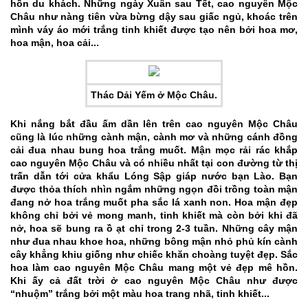
hồn du khách. Những ngày Xuân sau Tết, cao nguyên Mộc
Châu như nàng tiên vừa bừng dậy sau giấc ngủ, khoác trên
mình váy áo mới trắng tinh khiết được tạo nên bởi hoa mơ,
hoa mận, hoa cải...
Thác Dải Yếm ở Mộc Châu.
Khi nắng bắt đầu ấm dần lên trên cao nguyên Mộc Châu
cũng là lúc những cành mận, cành mơ và những cánh đồng
cải đua nhau bung hoa trắng muốt. Mận mọc rải rác khắp
cao nguyên Mộc Châu và có nhiều nhất tại con đường từ thị
trấn dẫn tới cửa khẩu Lóng Sập giáp nước bạn Lào. Bạn
được thỏa thích nhìn ngắm những ngọn đồi trồng toàn mận
đang nở hoa trắng muốt pha sắc lá xanh non. Hoa mận đẹp
không chỉ bởi vẻ mong manh, tinh khiết mà còn bởi khi đã
nở, hoa sẽ bung ra ồ ạt chỉ trong 2-3 tuần. Những cây mận
như đua nhau khoe hoa, những bông mận nhỏ phủ kín cành
cây khẳng khiu giống như chiếc khăn choàng tuyệt đẹp. Sắc
hoa làm cao nguyên Mộc Châu mang một vẻ đẹp mê hồn.
Khi ấy cả đất trời ở cao nguyên Mộc Châu như được
“nhuộm” trắng bởi một màu hoa trang nhã, tinh khiết...