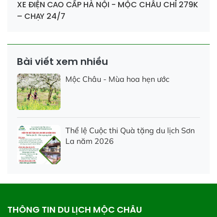
XE ĐIỆN CAO CẤP HÀ NỘI - MỘC CHÂU CHỈ 279K
– CHẠY 24/7
Bài viết xem nhiều
Mộc Châu - Mùa hoa hẹn ước
Thể lệ Cuộc thi Quà tặng du lịch Sơn
La năm 2026
THÔNG TIN DU LỊCH MỘC CHÂU