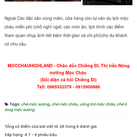
Ngoài Các đặc sản vùng miền, cửa hàng còn tư vấn du lịch mộc
châu miễn phí (chỗ nghỉ ngơi, các món ăn, lịch trình các điểm
tham quan chụp ảnh tiết kiệm thời gian và chi phí)cho du khách
có nhu cầu.
MOCCHAUHIGHLAND - Chân dốc Chiềng Đi, Thị trấn Nông
trường Mộc Châu
(Đối diện cá hồi Chiềng Đi)
Tell: 0985532379 - 0915900886​
Tags:
chè mộc sương
,
chè mộc châu
,
uống trà mộc châu
,
chè ô
long mộc sương
Tổng số điểm của bài viết là: 28 trong 6 đánh giá
Xếp hạng:
4.7
-
6
phiếu bầu