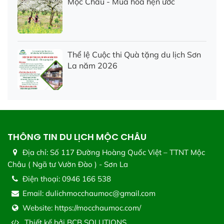
Mộc Châu - Mùa hoa hẹn ước
Thể lệ Cuộc thi Quà tặng du lịch Sơn
La năm 2026
THÔNG TIN DU LỊCH MỘC CHÂU
Địa chỉ:
Số 117 Đường Hoàng Quốc Việt – TTNT Mộc
Châu ( Ngã tư Vườn Đào ) - Sơn La
Điện thoại:
0946 166 538
Email:
dulichmocchaumoc@gmail.com
Website:
https://mocchaumoc.com/
Thiết kế bởi
BCB SOLUTIONS.