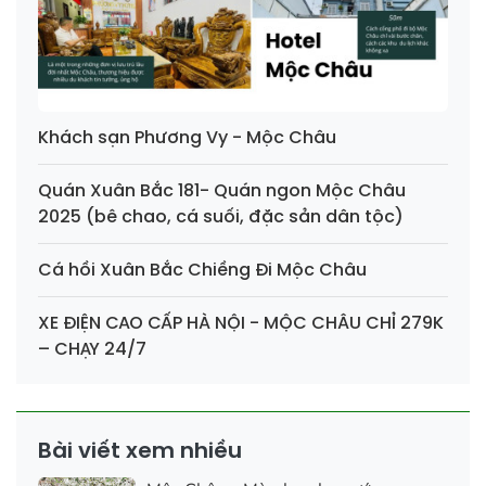
Khách sạn Phương Vy - Mộc Châu
Quán Xuân Bắc 181- Quán ngon Mộc Châu
2025 (bê chao, cá suối, đặc sản dân tộc)
Cá hồi Xuân Bắc Chiềng Đi Mộc Châu
XE ĐIỆN CAO CẤP HÀ NỘI - MỘC CHÂU CHỈ 279K
– CHẠY 24/7
Bài viết xem nhiều